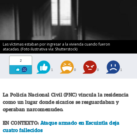
Las víctimas estaban por ingresar a la vivienda cuando fueron
atacadas. (Foto ilustrativa vía: Shutterstock)
2
1
0
0
1
La Policía Nacional Civil (PNC) vincula la residencia
como un lugar donde sicarios se resguardaban y
operaban narcomenudeo.
EN CONTEXTO:
Ataque armado en Escuintla deja
cuatro fallecidos