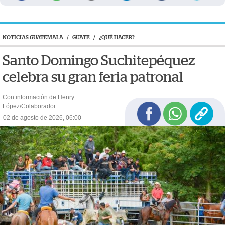
NOTICIAS GUATEMALA
/
GUATE
/
¿QUÉ HACER?
Santo Domingo Suchitepéquez
celebra su gran feria patronal
Con información de Henry
López/Colaborador
02 de agosto de 2026, 06:00