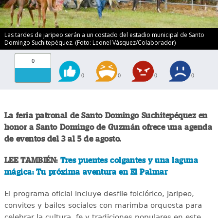
Las tardes de jaripeo serán a un costado del estadio municipal de Santo
Domingo Suchitepéquez. (Foto: Leonel Vásquez/Colaborador)
0
0
0
0
0
La feria patronal de Santo Domingo Suchitepéquez en
honor a Santo Domingo de Guzmán ofrece una agenda
de eventos del 3 al 5 de agosto.
LEE TAMBIÉN:
Tres puentes colgantes y una laguna
mágica: Tu próxima aventura en El Palmar
El programa oficial incluye desfile folclórico, jaripeo,
convites y bailes sociales con marimba orquesta para
celebrar la cultura, fe y tradiciones populares en este