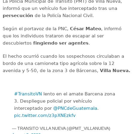
La Policía Municipal de Tránsito (PMT) de Villa Nueva,
informó que un vehículo fue interceptado tras una
persecución
de la Policía Nacional Civil.
Según el portavoz de la PNC,
César Mateo
, informó
que los individuos trataron de escapar al ser
descubiertos
fingiendo ser agentes
.
El hecho ocurrió cuando los sospechosos circulaban a
bordo de una camioneta tipo agrícola sobre la 12
avenida y 5-50, de la zona 3 de Bárcenas,
Villa Nueva.
#TransitoVN
lento en el amate Barcena zona
3. Despliegue policial por vehículo
interceptado por
@PNCdeGuatemala
.
pic.twitter.com/z3pXNEzkfv
— TRANSITO VILLA NUEVA (@PMT_VILLANUEVA)