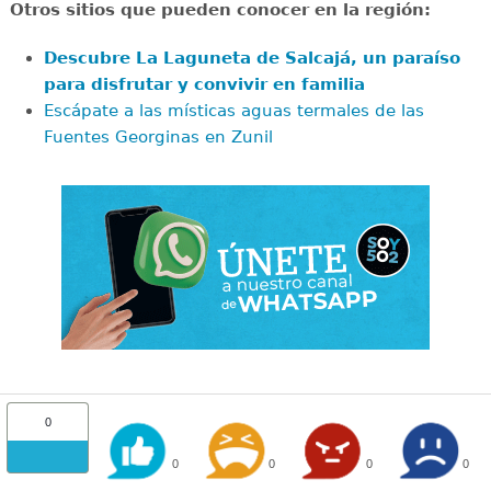
Otros sitios que pueden conocer en la región:
Descubre La Laguneta de Salcajá, un paraíso
para disfrutar y convivir en familia
Escápate a las místicas aguas termales de las
Fuentes Georginas en Zunil
0
0
0
0
0