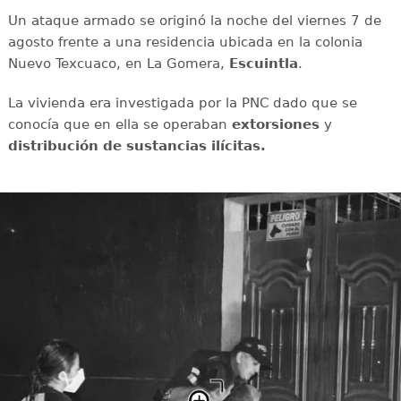
Un ataque armado se originó la noche del viernes 7 de
agosto frente a una residencia ubicada en la colonia
Nuevo Texcuaco, en La Gomera,
Escuintla
.
La vivienda era investigada por la PNC dado que se
conocía que en ella se operaban
extorsiones
y
distribución de sustancias ilícitas.