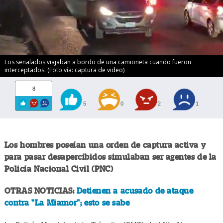
Los señalados viajaban a bordo de una camioneta cuando fueron
interceptados. (Foto vía: captura de video)
8
5
0
2
1
Los hombres poseían una orden de captura activa y
para pasar desapercibidos simulaban ser agentes de la
Policía Nacional Civil (PNC)
OTRAS NOTICIAS:
Detienen a acusado de ataque
contra "La Miamor"; esto se sabe