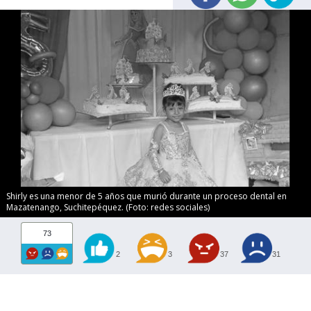
Shirly es una menor de 5 años que murió durante un proceso dental en
Mazatenango, Suchitepéquez. (Foto: redes sociales)
73
2
3
37
31