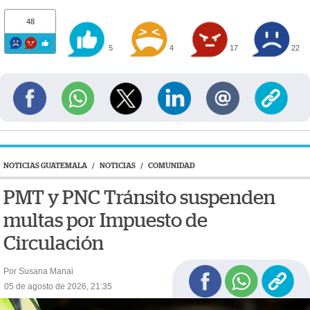
48
5
4
17
22
NOTICIAS GUATEMALA
/
NOTICIAS
/
COMUNIDAD
PMT y PNC Tránsito suspenden
multas por Impuesto de
Circulación
Por Susana Manai
05 de agosto de 2026, 21:35