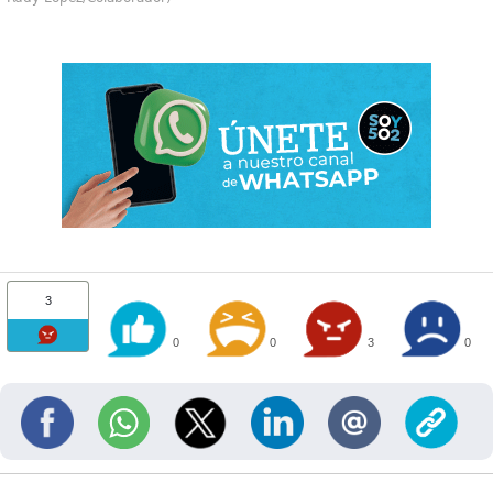
3
0
0
3
0