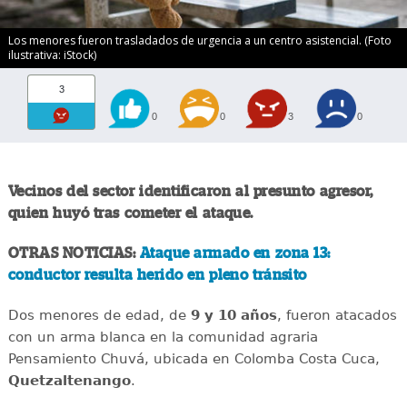
Los menores fueron trasladados de urgencia a un centro asistencial. (Foto
ilustrativa: iStock)
3
0
0
3
0
Vecinos del sector identificaron al presunto agresor,
quien huyó tras cometer el ataque.
OTRAS NOTICIAS:
Ataque armado en zona 13:
conductor resulta herido en pleno tránsito
Dos menores de edad, de
9 y 10 años
, fueron atacados
con un arma blanca en la comunidad agraria
Pensamiento Chuvá, ubicada en Colomba Costa Cuca,
Quetzaltenango
.