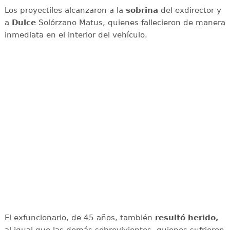
Los proyectiles alcanzaron a la
sobrina
del exdirector y
a
Dulce
Solórzano Matus, quienes fallecieron de manera
inmediata en el interior del vehículo.
El exfuncionario, de 45 años, también
resultó herido,
al igual que las demás sobrevivientes, quienes sufrieron