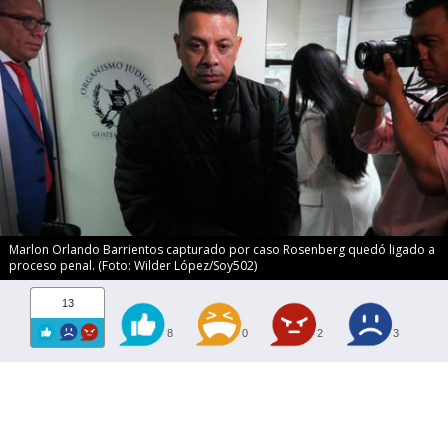
Marlon Orlando Barrientos capturado por caso Rosenberg quedó ligado a
proceso penal. (Foto: Wilder López/Soy502)
13
8
0
2
3