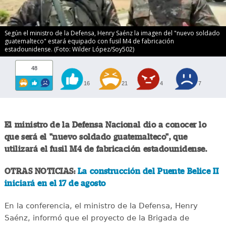
Según el ministro de la Defensa, Henry Saénz la imagen del "nuevo soldado
guatemalteco" estará equipado con fusil M4 de fabricación
estadounidense. (Foto: Wilder López/Soy502)
48
16
21
4
7
El ministro de la Defensa Nacional dio a conocer lo
que será el "nuevo soldado guatemalteco", que
utilizará el fusil M4 de fabricación estadounidense.
OTRAS NOTICIAS:
La construcción del Puente Belice II
iniciará en el 17 de agosto
En la conferencia, el ministro de la Defensa, Henry
Saénz, informó que el proyecto de la Brigada de