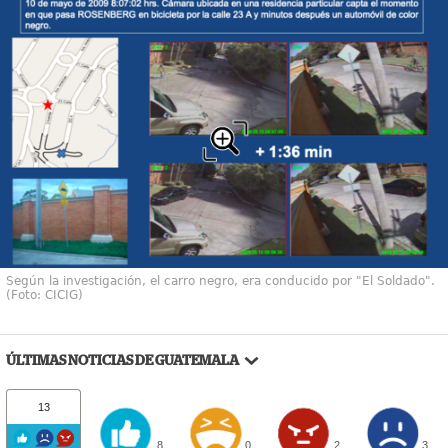
Según la investigación, el carro negro, era conducido por "El Soldado".
(Foto: CICIG)
ÚLTIMAS NOTICIAS DE GUATEMALA
13
8
0
2
3