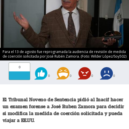
Para el 13 de agosto fue reprogramada la audiencia de revisión de medida
de coerción solicitada por José Rubén Zamora. (Foto: Wilder López/Soy502)
0
0
0
0
0
El Tribunal Noveno de Sentencia pidió al Inacif hacer
un examen forense a José Ruben Zamora para decidir
si modifica la medida de coerción solicitada y pueda
viajar a EE.UU.