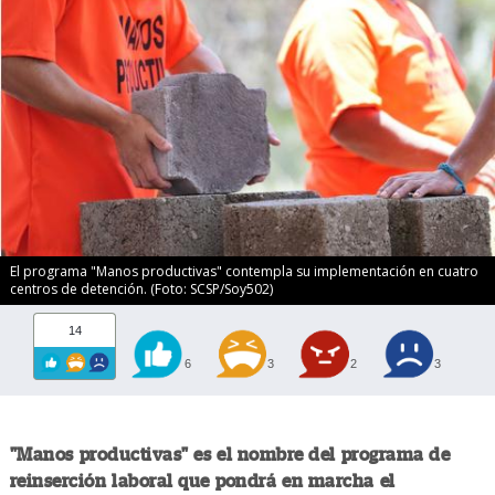
El programa "Manos productivas" contempla su implementación en cuatro
centros de detención. (Foto: SCSP/Soy502)
14
6
3
2
3
"Manos productivas" es el nombre del programa de
reinserción laboral que pondrá en marcha el