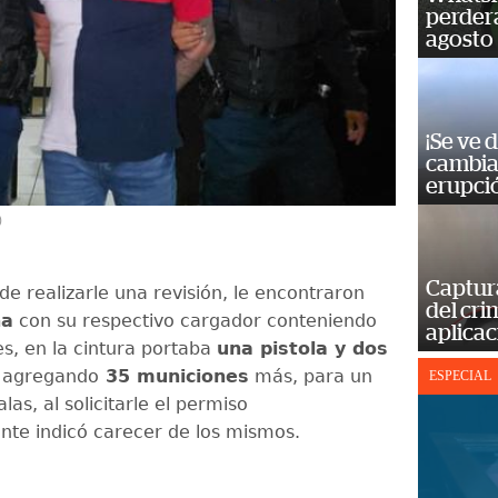
perderá
agosto
¡Se ve 
cambia 
erupci
)
Captur
e realizarle una revisión, le encontraron
del cr
na
con su respectivo cargador conteniendo
aplicac
s, en la cintura portaba
una pistola y dos
agregando
35 municiones
más, para un
ESPECIAL
alas, al solicitarle el permiso
nte indicó carecer de los mismos.