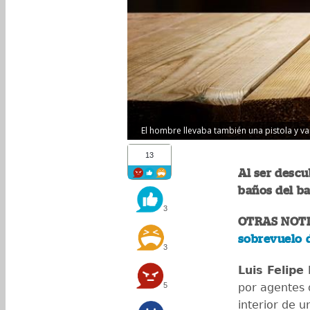
El hombre llevaba también una pistola y var
13
Al ser descu
baños del ba
3
OTRAS NOTI
sobrevuelo d
3
Luis Felipe
5
por agentes d
interior de u