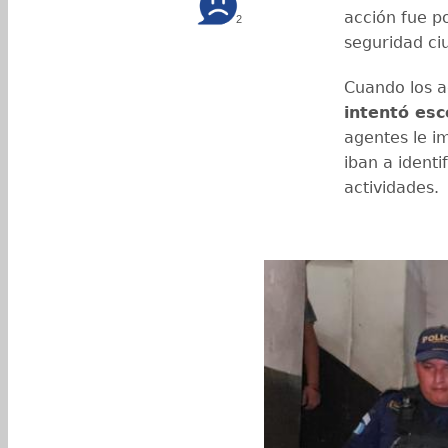
acción fue p
2
seguridad ciu
Cuando los a
intentó es
agentes le i
iban a identi
actividades.