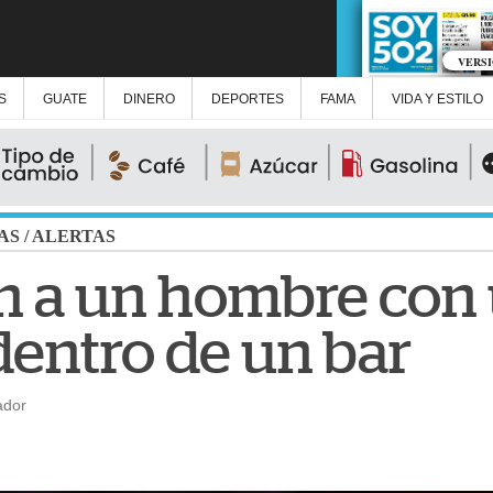
VERS
S
GUATE
DINERO
DEPORTES
FAMA
VIDA Y ESTILO
AS
/
ALERTAS
n a un hombre con
dentro de un bar
ador