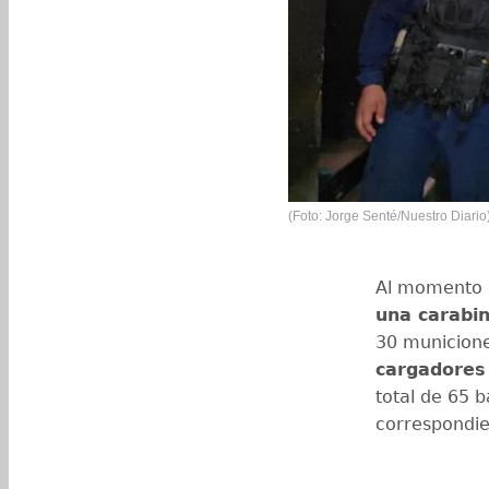
(Foto: Jorge Senté/Nuestro Diario
Al momento d
una carabi
30 municione
cargadores
total de 65 b
correspondie