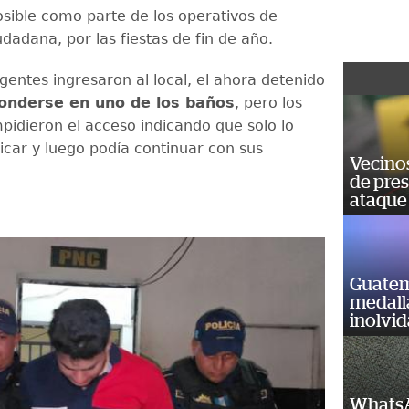
osible como parte de los operativos de
dadana, por las fiestas de fin de año.
gentes ingresaron al local, el ahora detenido
conderse en uno de los baños
, pero los
mpidieron el acceso indicando que solo lo
ficar y luego podía continuar con sus
Vecino
de pre
ataque
Guatem
medall
inolvi
WhatsA