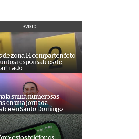
+VISTO
s de zona 14 comparten foto
suntos responsables de
 armado
ala suma numerosas
as en una jornada
dable en Santo Domingo
pp: estos teléfonos