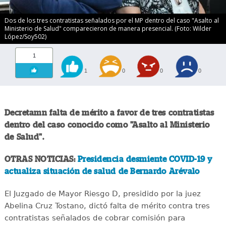
Dos de los tres contratistas señalados por el MP dentro del caso "Asalto al
Ministerio de Salud" comparecieron de manera presencial. (Foto: Wilder
López/Soy502)
1
1
0
0
0
Decretamn falta de mérito a favor de tres contratistas
dentro del caso conocido como "Asalto al Ministerio
de Salud".
OTRAS NOTICIAS:
Presidencia desmiente COVID-19 y
actualiza situación de salud de Bernardo Arévalo
El Juzgado de Mayor Riesgo D, presidido por la juez
Abelina Cruz Tostano, dictó falta de mérito contra tres
contratistas señalados de cobrar comisión para