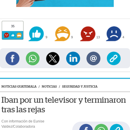
35
9
9
13
4
NOTICIAS GUATEMALA
/
NOTICIAS
/
SEGURIDAD Y JUSTICIA
Iban por un televisor y terminaron
tras las rejas
Con información de Eunise
Valdez/Colaboradora