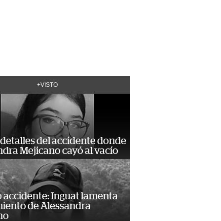
+VISTO
detalles del accidente donde
dra Mejicano cayó al vacío
 accidente: Inguat lamenta
miento de Alessandra
no