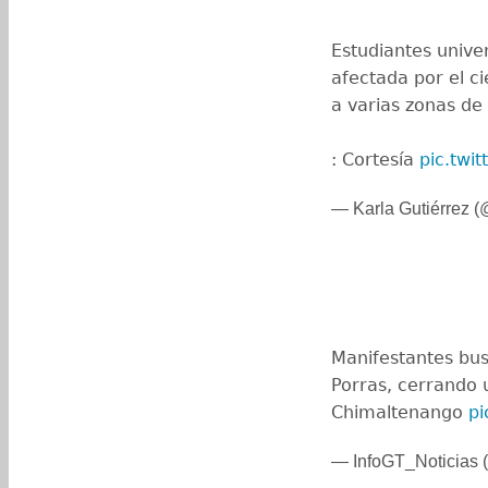
Estudiantes univer
afectada por el c
a varias zonas de 
: Cortesía
pic.twi
— Karla Gutiérrez
Manifestantes bus
Porras, cerrando u
Chimaltenango
p
— InfoGT_Noticias (