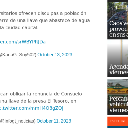
sitarios ofrecen disculpas a población
ierre de una llave que abastece de agua
Caos ve
la ciudad capital.
provoc
en sus
tter.com/srWBYPRJDa
 (@KarlaG_Soy502)
October 13, 2023
Agenda
vierne
can obligar la renuncia de Consuelo
Percan
na llave de la presa El Tesoro, en
vehicul
ic.twitter.com/mmH4Q8gZQj
vierne
@infogt_noticias)
October 11, 2023
ESPECIAL