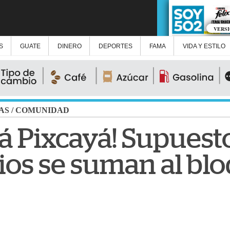
VERS
S
GUATE
DINERO
DEPORTES
FAMA
VIDA Y ESTILO
AS
/
COMUNIDAD
á Pixcayá! Supuest
ios se suman al bl