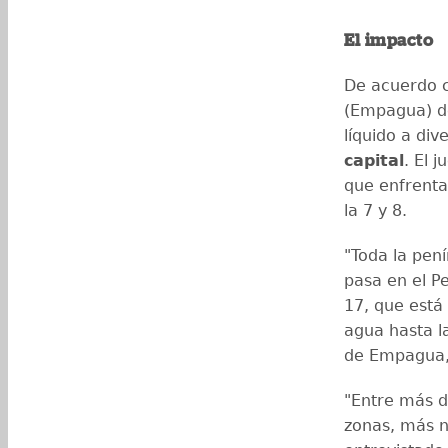
El impacto
De acuerdo 
(Empagua) de
líquido a di
capital
. El 
que enfrenta
la 7 y 8.
"Toda la pen
pasa en el P
17, que está 
agua hasta l
de Empagua,
"Entre más d
zonas, más n