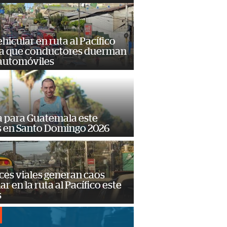
hicular en ruta al Pacífico
a que conductores duerman
 automóviles
 para Guatemala este
s en Santo Domingo 2026
ces viales generan caos
ar en la ruta al Pacífico este
s