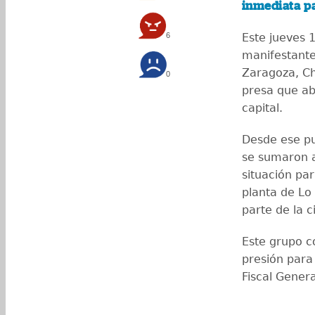
inmediata pa
6
Este jueves 
manifestante
Zaragoza, C
0
presa que ab
capital.
Desde ese pu
se sumaron a
situación par
planta de Lo
parte de la c
Este grupo 
presión para
Fiscal Genera