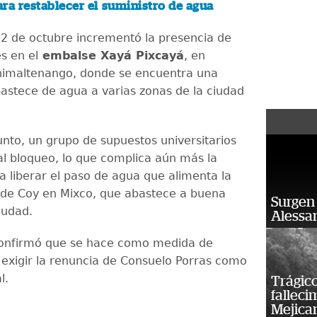
ra restablecer el suministro de agua
12 de octubre incrementó la presencia de
s en el
embalse Xayá Pixcayá
, en
himaltenango, donde se encuentra una
astece de agua a varias zonas de la ciudad
nto, un grupo de supuestos universitarios
l bloqueo, lo que complica aún más la
a liberar el paso de agua que alimenta la
 de Coy en Mixco, que abastece a buena
Surgen 
iudad.
Alessan
confirmó que se hace como medida de
 exigir la renuncia de Consuelo Porras como
l.
Trágico
falleci
Mejica