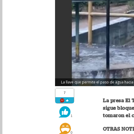
La llave que permite el paso de agua hacia l
7
La presa El 
sigue bloque
tomaron el c
1
OTRAS NOTI
0