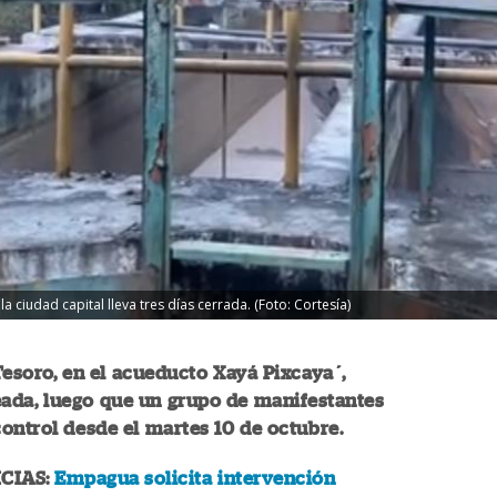
a ciudad capital lleva tres días cerrada. (Foto: Cortesía)
Tesoro, en el acueducto Xayá Pixcaya´,
ada, luego que un grupo de manifestantes
ontrol desde el martes 10 de octubre.
CIAS:
Empagua solicita intervención