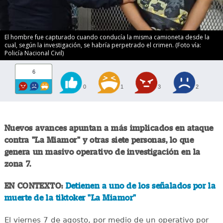
El hombre fue capturado cuando conducía la misma camioneta desde la
cual, según la investigación, se habría perpetrado el crimen. (Foto vía:
Policía Nacional Civil)
6
0
1
3
2
Nuevos avances apuntan a más implicados en ataque
contra "La Miamor" y otras siete personas, lo que
genera un masivo operativo de investigación en la
zona 7.
EN CONTEXTO:
Detienen a uno de los señalados por la
muerte de la tiktoker "La Miamor"
El viernes 7 de agosto, por medio de un operativo por