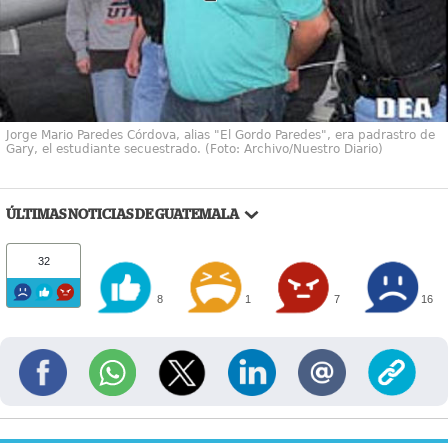
Jorge Mario Paredes Córdova, alias "El Gordo Paredes", era padrastro de
Gary, el estudiante secuestrado. (Foto: Archivo/Nuestro Diario)
ÚLTIMAS NOTICIAS DE GUATEMALA
32
8
1
7
16