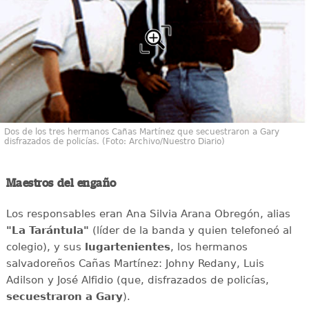
Dos de los tres hermanos Cañas Martínez que secuestraron a Gary
disfrazados de policías. (Foto: Archivo/Nuestro Diario)
Maestros del engaño
Los responsables eran Ana Silvia Arana Obregón, alias
"La Tarántula"
(líder de la banda y quien telefoneó al
colegio), y sus
lugartenientes
, los hermanos
salvadoreños Cañas Martínez: Johny Redany, Luis
Adilson y José Alfidio (que, disfrazados de policías,
secuestraron a Gary
).