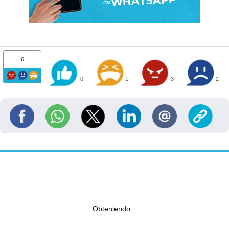
6
0
1
3
2
Obteniendo...