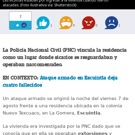
Las víctimas estaban por ingresar a la vivienda cuando fueron
atacadas. (Foto ilustrativa vía: Shutterstock)
2
1
0
0
1
La Policía Nacional Civil (PNC) vincula la residencia
como un lugar donde sicarios se resguardaban y
operaban narcomenudeo.
EN CONTEXTO:
Ataque armado en Escuintla deja
cuatro fallecidos
Un ataque armado se originó la noche del viernes 7 de
agosto frente a una residencia ubicada en la colonia
Nuevo Texcuaco, en La Gomera,
Escuintla
.
La vivienda era investigada por la PNC dado que se
conocía que en ella se operaban
extorsiones
y