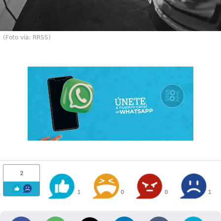
(Foto vía: RRSS)
2
1
0
0
1