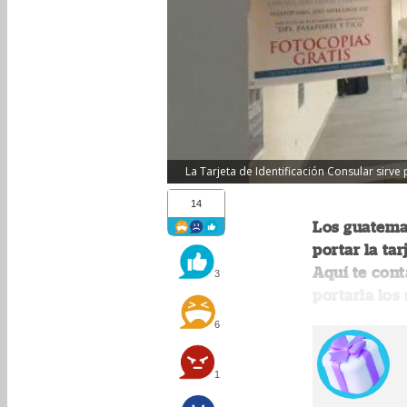
La Tarjeta de Identificación Consular sirv
14
Los guatemal
portar la tar
Aquí te con
3
portarla los
6
1