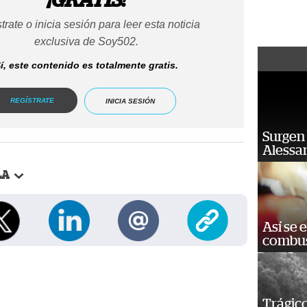
trate o inicia sesión para leer esta noticia
exclusiva de Soy502.
í, este contenido es totalmente gratis.
REGÍSTRATE
INICIA SESIÓN
Surgen 
Alessan
LA
Así se 
combus
Trágico