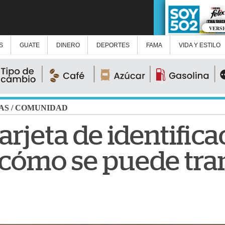
VERS
S
GUATE
DINERO
DEPORTES
FAMA
VIDA Y ESTILO
AS
/
COMUNIDAD
tarjeta de identific
 cómo se puede tra