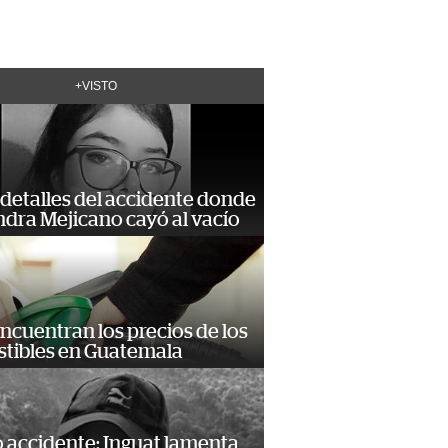
+VISTO
detalles del accidente donde
dra Mejicano cayó al vacío
encuentran los precios de los
tibles en Guatemala
 accidente: Inguat lamenta