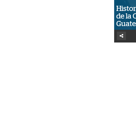
Histor
de la 
Guat