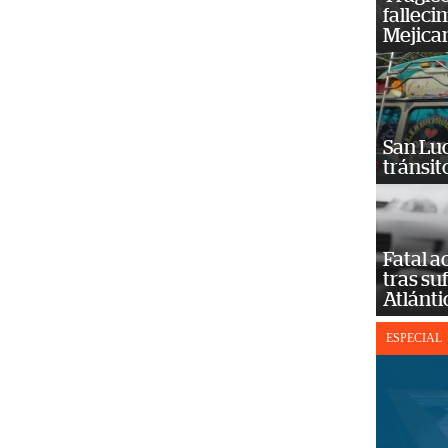
falleci
Mejica
San Luc
tránsit
Fatal 
tras su
Atlánti
ESPECIAL