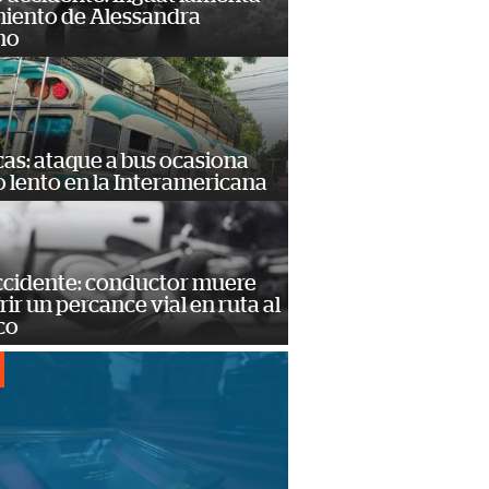
miento de Alessandra
no
as: ataque a bus ocasiona
o lento en la Interamericana
accidente: conductor muere
frir un percance vial en ruta al
co