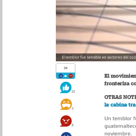
El temblor fue sensible en sectores del oc
34
El movimient
fronteriza c
10
OTRAS NOTI
la cabina t
3
Un temblor fu
8
guatemaltec
noviembre.