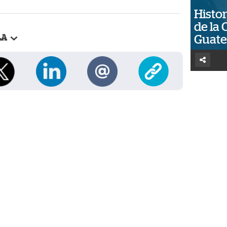
Histor
de la 
Guat
LA