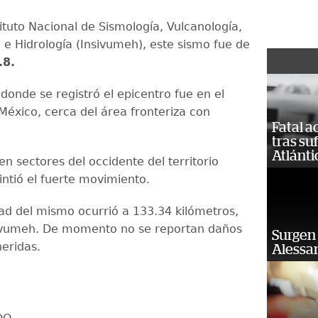
ituto Nacional de Sismología, Vulcanología,
 e Hidrología (Insivumeh), este sismo fue de
.8.
donde se registró el epicentro fue en el
 México, cerca del área fronteriza con
Fatal 
tras su
Atlánti
 en sectores del occidente del territorio
intió el fuerte movimiento.
ad del mismo ocurrió a 133.34 kilómetros,
sivumeh. De momento no se reportan daños
Surgen 
heridas.
Alessan