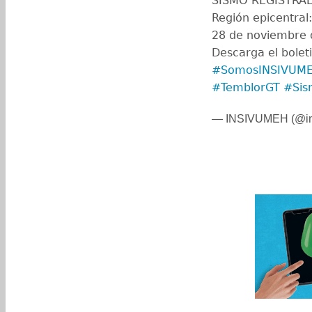
SISMO REGISTRA
Región epicentra
28 de noviembre d
Descarga el bolet
#SomosINSIVUM
#TemblorGT
#Sis
— INSIVUMEH (@in