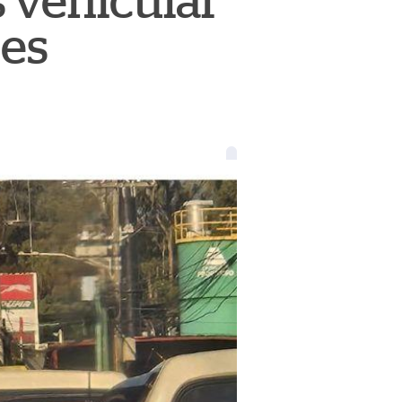
 vehicular
nes