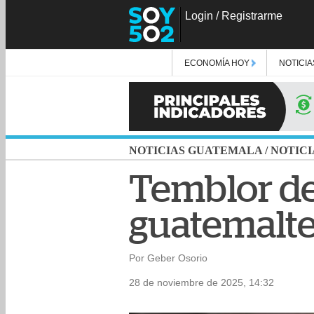
Login
/
Registrarme
ECONOMÍA HOY
NOTICIA
NOTICIAS GUATEMALA
/
NOTICI
Temblor de
guatemaltec
Por Geber Osorio
28 de noviembre de 2025, 14:32