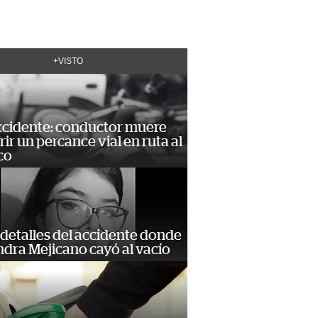
+VISTO
accidente: conductor muere
frir un percance vial en ruta al
co
detalles del accidente donde
dra Mejicano cayó al vacío