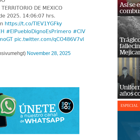
DO
Así se 
l: TERRITORIO DE MEXICO
combus
e 2025. 14:06:07 hrs.
in
https://t.co/TlEV1YGFky
EH
#ElPuebloDignoEsPrimero
#CIV
moGT
pic.twitter.com/qCO486V7vI
Trágico
falleci
Mejica
sivumehgt)
November 28, 2025
Unifor
años c
ESPECIAL