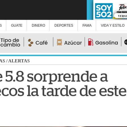
VERS
S
GUATE
DINERO
DEPORTES
FAMA
VIDA Y ESTILO
AS
/
ALERTAS
 5.8 sorprende a
os la tarde de est