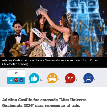
Adelina Castillo representará a Guatemala ante el mundo. (Foto: Orlando
Chile/colaborador)
42
24
5
7
6
Adelina Castillo fue coronada "Miss Universe
Guatemala 2026" para representar al país.