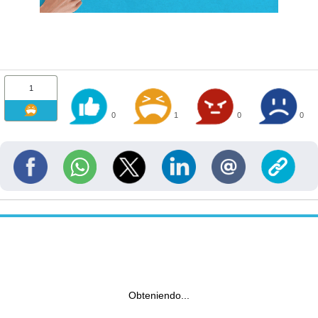
1
0
1
0
0
Obteniendo...