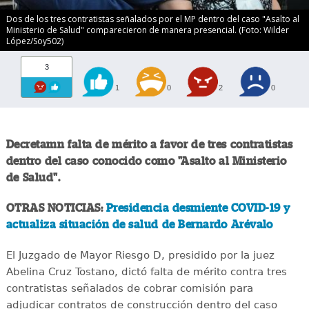
Dos de los tres contratistas señalados por el MP dentro del caso "Asalto al
Ministerio de Salud" comparecieron de manera presencial. (Foto: Wilder
López/Soy502)
3
1
0
2
0
Decretamn falta de mérito a favor de tres contratistas
dentro del caso conocido como "Asalto al Ministerio
de Salud".
OTRAS NOTICIAS:
Presidencia desmiente COVID-19 y
actualiza situación de salud de Bernardo Arévalo
El Juzgado de Mayor Riesgo D, presidido por la juez
Abelina Cruz Tostano, dictó falta de mérito contra tres
contratistas señalados de cobrar comisión para
adjudicar contratos de construcción dentro del caso