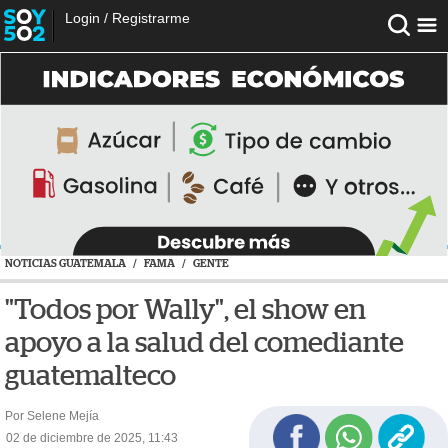
Login
/
Registrarme
NOTICIAS GUATEMALA
/
FAMA
/
GENTE
"Todos por Wally", el show en
apoyo a la salud del comediante
guatemalteco
Por Selene Mejía
02 de diciembre de 2025, 11:43