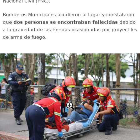
Nacional Civil (PNC).
Bomberos Municipales acudieron al lugar y constataron
que
dos personas se encontraban fallecidas
debido
a la gravedad de las heridas ocasionadas por proyectiles
de arma de fuego.