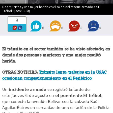
Dos muertos y una mujer herida es el saldo del ataque armado en El
Trébol. (Foto: CBM)
6
0
0
3
3
El tránsito en el sector también se ha visto afectado, en
donde dos personas murieron y una mujer resultó
herida.
OTRAS NOTICIAS:
Tránsito lento: trabajos en la USAC
ocasionan congestionamiento en el Periférico
Un
incidente
armado
se registró la tarde de
este jueves 6 de agosto en
el puente de El Trébol
,
que conecta la avenida Bolívar con la calzada Raúl
Aguilar Batres en cercanías de una estación de la Policía