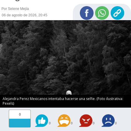
Por Selene Mejía
06 de agosto de 2026, 20:45
Alejandra Perez Mexicanos intentaba hacerse una selfie. (Foto ilustrativa:
Pexels)
0
0
0
0
0