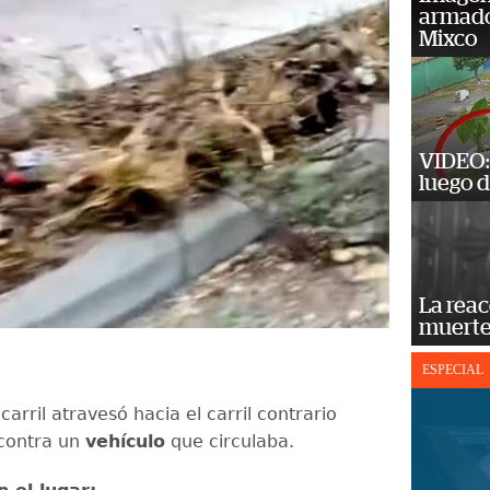
armado
Mixco
VIDEO: 
luego d
La reac
muerte
ESPECIAL
 carril atravesó hacia el carril contrario
contra un
vehículo
que circulaba.