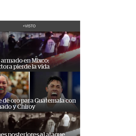
+VISTO
 armado en Mixco:
ora pierde la vida
e de oro para Guatemala con
ado y Chiroy
s posteriores al ataque