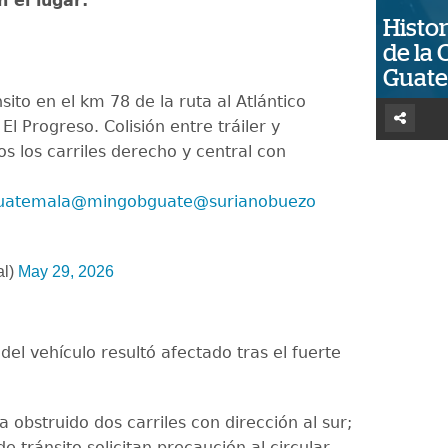
n el lugar:
Histor
de la 
Guat
sito en el km 78 de la ruta al Atlántico
El Progreso. Colisión entre tráiler y
s los carriles derecho y central con
uatemala
@mingobguate
@surianobuezo
al)
May 29, 2026
del vehículo resultó afectado tras el fuerte
 obstruido dos carriles con dirección al sur;
e tránsito solicitan precaución al circular.