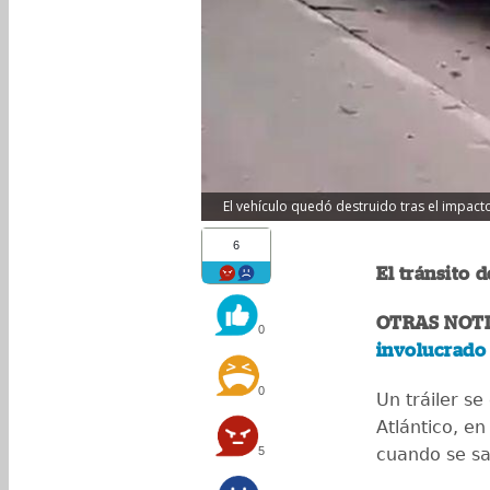
El vehículo quedó destruido tras el impacto
6
El tránsito 
OTRAS NOTI
0
involucrado 
0
Un tráiler se
Atlántico, en
5
cuando se sal