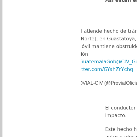
Así están e
Provial atiende hecho de trán
[CA-9 Norte], en Guastatoya, 
automóvil mantiene obstruido
dirección
sur.
@GuatemalaGob
@CIV_G
pic.twitter.com/GYahZrYchq
— PROVIAL-CIV (@ProvialOfici
El conductor 
impacto.
Este hecho ha
autoridades d