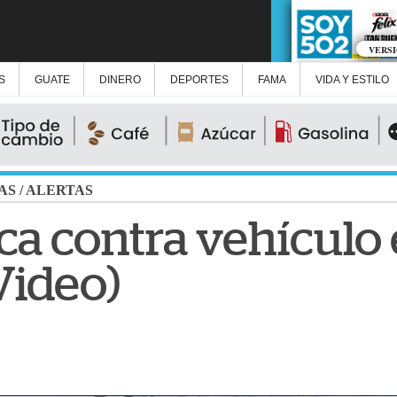
VERS
S
GUATE
DINERO
DEPORTES
FAMA
VIDA Y ESTILO
AS
/
ALERTAS
ca contra vehículo 
Video)