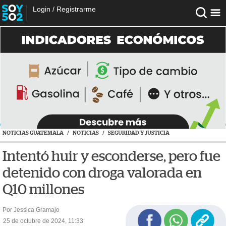
Login
/
Registrarme
NOTICIAS GUATEMALA
/
NOTICIAS
/
SEGURIDAD Y JUSTICIA
Intentó huir y esconderse, pero fue
detenido con droga valorada en
Q10 millones
Por Jessica Gramajo
25 de octubre de 2024, 11:33