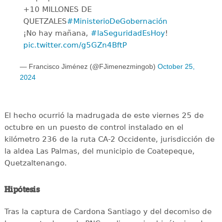
+10 MILLONES DE
QUETZALES
#MinisterioDeGobernación
¡No hay mañana,
#laSeguridadEsHoy
!
pic.twitter.com/g5GZn4BftP
— Francisco Jiménez (@FJimenezmingob)
October 25,
2024
El hecho ocurrió la madrugada de este viernes 25 de
octubre en un puesto de control instalado en el
kilómetro 236 de la ruta CA-2 Occidente, jurisdicción de
la aldea Las Palmas, del municipio de Coatepeque,
Quetzaltenango.
Hipótesis
Tras la captura de Cardona Santiago y del decomiso de