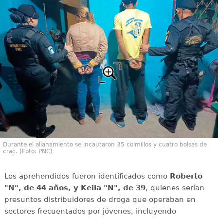
Durante el allanamiento se incautaron 35 colmillos y cuatro bolsas de
crac. (Foto: PNC)
Los aprehendidos fueron identificados como
Roberto
"N", de 44 años, y Keila "N", de 39
, quienes serían
presuntos distribuidores de droga que operaban en
sectores frecuentados por jóvenes, incluyendo