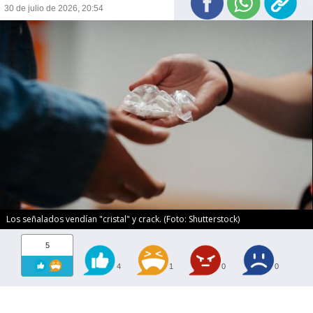
30 de julio de 2026, 20:54
Los señalados vendían "cristal" y crack. (Foto: Shutterstock)
5
4
1
0
0