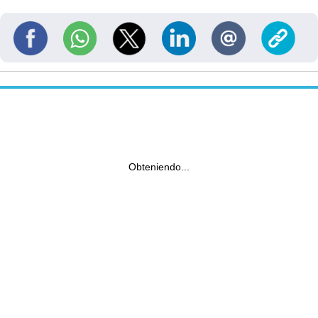
Obteniendo...