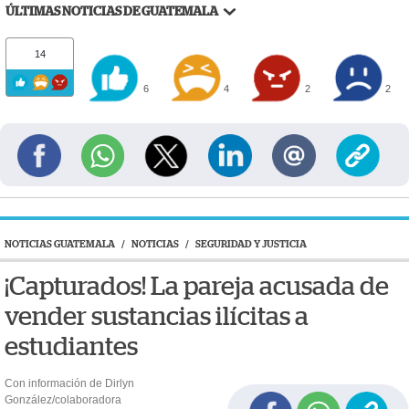
ÚLTIMAS NOTICIAS DE GUATEMALA
14
6
4
2
2
NOTICIAS GUATEMALA
/
NOTICIAS
/
SEGURIDAD Y JUSTICIA
¡Capturados! La pareja acusada de
vender sustancias ilícitas a
estudiantes
Con información de Dirlyn
González/colaboradora