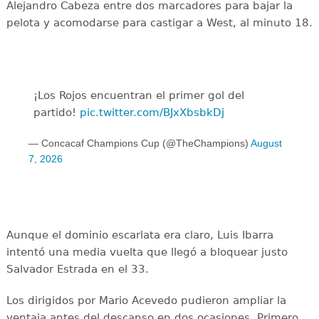
Alejandro Cabeza entre dos marcadores para bajar la
pelota y acomodarse para castigar a West, al minuto 18.
¡Los Rojos encuentran el primer gol del
partido!
pic.twitter.com/BJxXbsbkDj
— Concacaf Champions Cup (@TheChampions)
August
7, 2026
Aunque el dominio escarlata era claro, Luis Ibarra
intentó una media vuelta que llegó a bloquear justo
Salvador Estrada en el 33.
Los dirigidos por Mario Acevedo pudieron ampliar la
ventaja antes del descanso en dos ocasiones. Primero