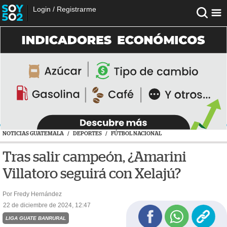
Login
/
Registrarme
NOTICIAS GUATEMALA
/
DEPORTES
/
FÚTBOL NACIONAL
Tras salir campeón, ¿Amarini
Villatoro seguirá con Xelajú?
Por Fredy Hernández
22 de diciembre de 2024, 12:47
LIGA GUATE BANRURAL