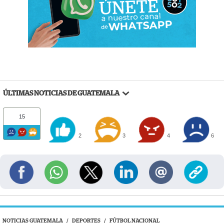
ÚLTIMAS NOTICIAS DE GUATEMALA
15
2
3
4
6
NOTICIAS GUATEMALA
/
DEPORTES
/
FÚTBOL NACIONAL