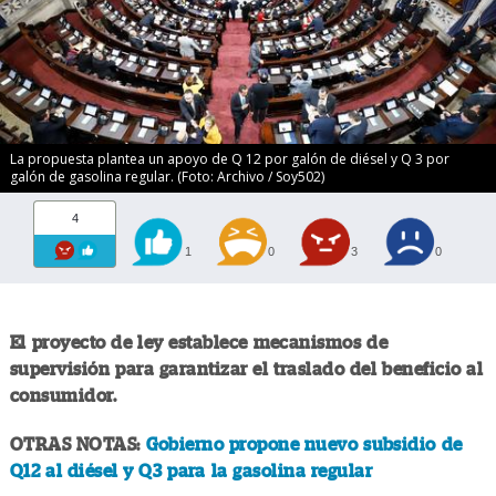
La propuesta plantea un apoyo de Q 12 por galón de diésel y Q 3 por
galón de gasolina regular. (Foto: Archivo / Soy502)
4
1
0
3
0
El proyecto de ley establece mecanismos de
supervisión para garantizar el traslado del beneficio al
consumidor.
OTRAS NOTAS:
Gobierno propone nuevo subsidio de
Q12 al diésel y Q3 para la gasolina regular