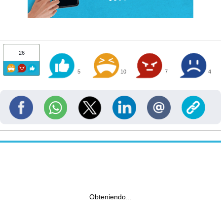
26
5
10
7
4
Obteniendo...