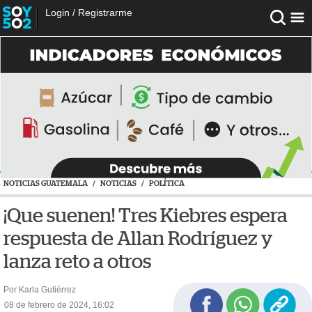
Login
/
Registrarme
NOTICIAS GUATEMALA
/
NOTICIAS
/
POLÍTICA
¡Que suenen! Tres Kiebres espera
respuesta de Allan Rodríguez y
lanza reto a otros
Por Karla Gutiérrez
08 de febrero de 2024, 16:02