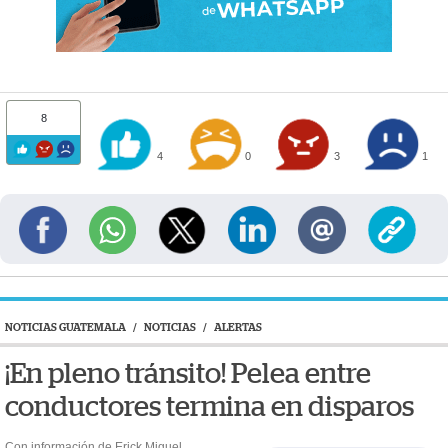
8
4
0
3
1
NOTICIAS GUATEMALA
/
NOTICIAS
/
ALERTAS
¡En pleno tránsito! Pelea entre
conductores termina en disparos
Con información de Erick Miguel