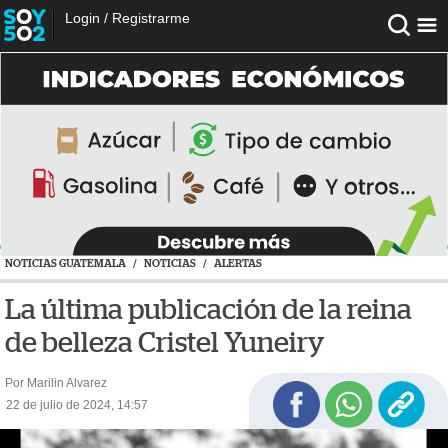
Login
/
Registrarme
NOTICIAS GUATEMALA
/
NOTICIAS
/
ALERTAS
La última publicación de la reina
de belleza Cristel Yuneiry
Por Marilin Alvarez
22 de julio de 2024, 14:57