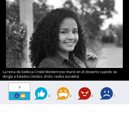
La reina de belleza Cristel Monterroso murió en el desierto cuando se
dirigía a Estados Unidos. (Foto: redes sociales)
9
0
2
0
7