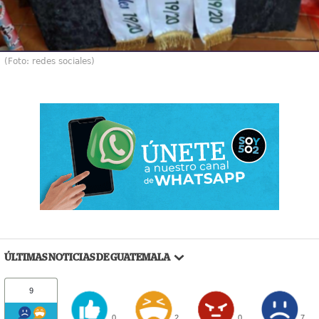
(Foto: redes sociales)
ÚLTIMAS NOTICIAS DE GUATEMALA
9
0
2
0
7