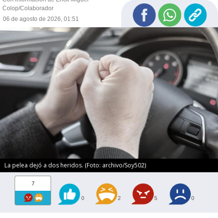
Colop/Colaborador
06 de agosto de 2026, 01:51
La pelea dejó a dos heridos. (Foto: archivo/Soy502)
7
0
2
5
0