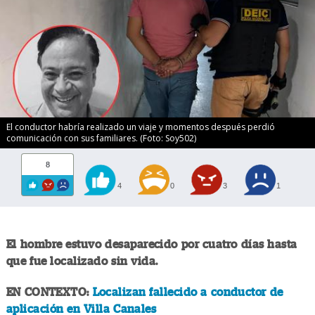
El conductor habría realizado un viaje y momentos después perdió
comunicación con sus familiares. (Foto: Soy502)
8
4
0
3
1
El hombre estuvo desaparecido por cuatro días hasta
que fue localizado sin vida.
EN CONTEXTO:
Localizan fallecido a conductor de
aplicación en Villa Canales