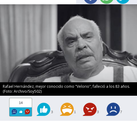
Rafael Hernández, mejor conocido como "Velorio", falleció a los 83 años.
(Foto: Archivo/Soy502)
14
3
1
3
7