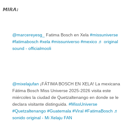
MIRA:
@marcereyesg_
Fatima Bosch en Xela
#missuniverse
#fatimabosch
#xela
#missuniverso
#mexico
♬ original
sound - officialmooli
@mixelajufan
¡FÁTIMA BOSCH EN XELA! La mexicana
Fátima Bosch Miss Universe 2025-2026 visita este
miércoles la ciudad de Quetzaltenango en donde se le
declara visitante distinguida.
#MissUniverse
#Quetzaltenango
#Guatemala
#Viral
#FatimaBosch
♬
sonido original - Mi Xelaju FAN