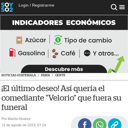
Login
/
Registrarme
NOTICIAS GUATEMALA
/
FAMA
/
GENTE
¡El último deseo! Así quería el
comediante "Velorio" que fuera su
funeral
Por Marilin Alvarez
11 de agosto de 2023, 07:24