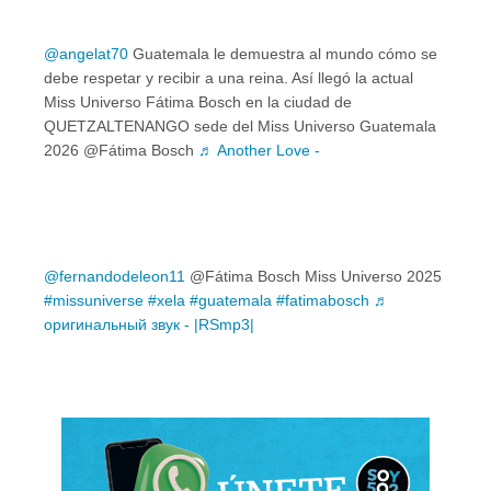
@angelat70
Guatemala le demuestra al mundo cómo se
debe respetar y recibir a una reina. Así llegó la actual
Miss Universo Fátima Bosch en la ciudad de
QUETZALTENANGO sede del Miss Universo Guatemala
2026 @Fátima Bosch
♬ Another Love -
@fernandodeleon11
@Fátima Bosch Miss Universo 2025
#missuniverse
#xela
#guatemala
#fatimabosch
♬
оригинальный звук - |RSmp3|