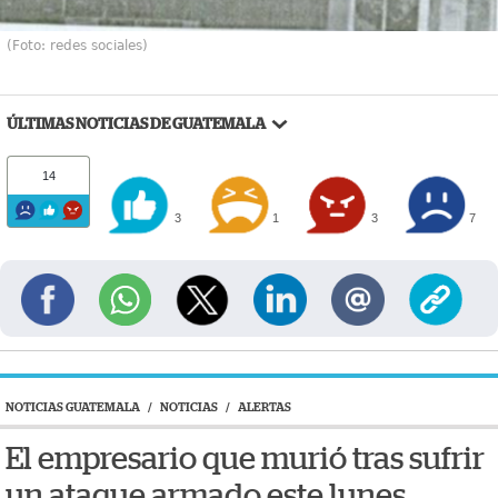
(Foto: redes sociales)
ÚLTIMAS NOTICIAS DE GUATEMALA
14
3
1
3
7
NOTICIAS GUATEMALA
/
NOTICIAS
/
ALERTAS
El empresario que murió tras sufrir
un ataque armado este lunes