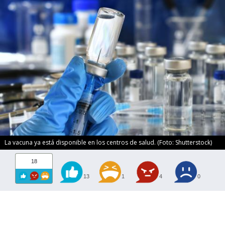
La vacuna ya está disponible en los centros de salud. (Foto: Shutterstock)
18
13
1
4
0