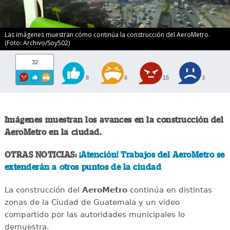
Las imágenes muestran cómo continúa la construcción del AeroMetro.
(Foto: Archivo/Soy502)
32
8
6
15
3
Imágenes muestran los avances en la construcción del
AeroMetro en la ciudad.
OTRAS NOTICIAS:
¡Atención! Trabajos del AeroMetro se
extenderán a otros puntos de la ciudad
La construcción del
AeroMetro
continúa en distintas
zonas de la Ciudad de Guatemala y un video
compartido por las autoridades municipales lo
demuestra.