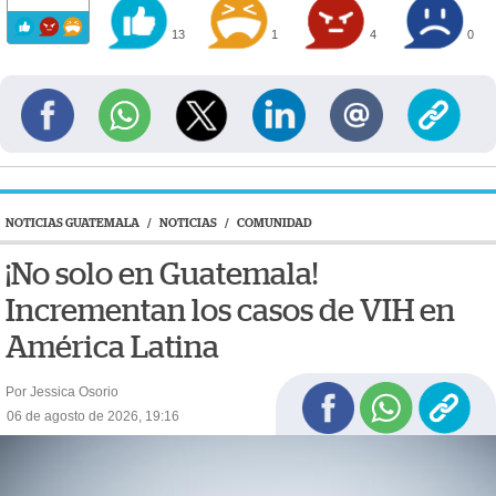
13
1
4
0
NOTICIAS GUATEMALA
/
NOTICIAS
/
COMUNIDAD
¡No solo en Guatemala!
Incrementan los casos de VIH en
América Latina
Por Jessica Osorio
06 de agosto de 2026, 19:16