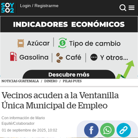
Login
/
Registrarme
NOTICIAS GUATEMALA
/
DINERO
/
PILAS PUES
Vecinos acuden a la Ventanilla
Única Municipal de Empleo
Con información de Mario
Equité/Colaborador
01 de septiembre de 2025, 10:02