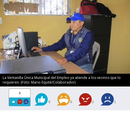
La Ventanilla Única Municipal del Empleo ya atiende a los vecinos que lo
requieren. (Foto: Mario Equité/Colaborador)
8
5
0
2
1