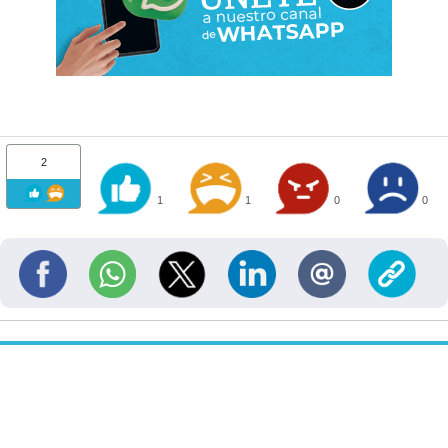
2
1
1
0
0