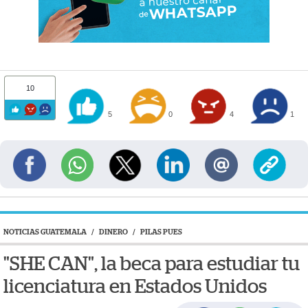
10
5
0
4
1
NOTICIAS GUATEMALA
/
DINERO
/
PILAS PUES
"SHE CAN", la beca para estudiar tu
licenciatura en Estados Unidos