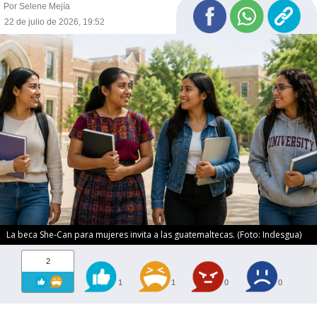
Por Selene Mejía
22 de julio de 2026, 19:52
La beca She-Can para mujeres invita a las guatemaltecas. (Foto: Indesgua)
2
1
1
0
0