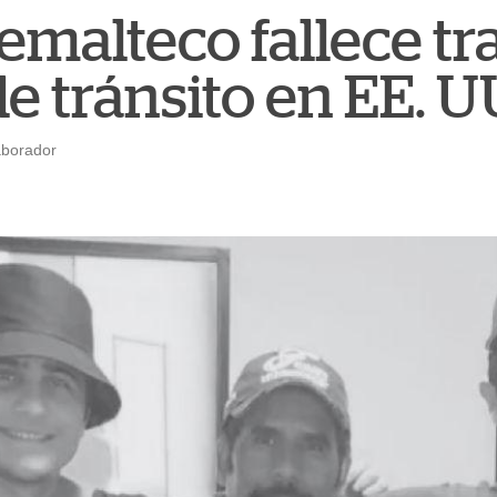
malteco fallece tra
e tránsito en EE. U
aborador