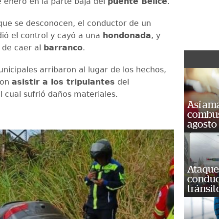
 enero en la parte baja del
puente Belice
.
que se desconocen, el conductor de un
dió el control y cayó a una
hondonada
, y
 de caer al
barranco
.
icipales arribaron al lugar de los hechos,
ron
asistir a los tripulantes
del
l cual sufrió daños materiales.
Así ama
combust
agosto
Ataque
conduct
tránsit