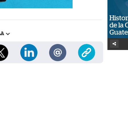
Histor
de la 
Guat
LA