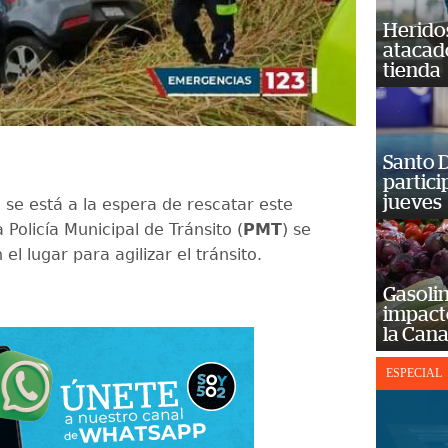
Heridos
atacad
tienda
Santo D
partici
jueves
e está a la espera de rescatar este
 Policía Municipal de Tránsito (
PMT
) se
el lugar para agilizar el tránsito.
Gasolin
impact
la Cana
ESPECIAL