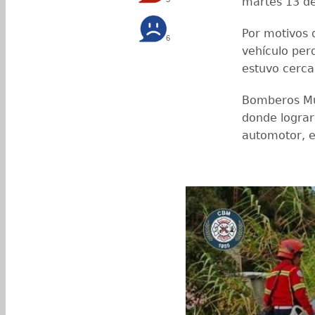
martes 13 de
Por motivos 
6
vehículo per
estuvo cerca
Bomberos Mun
donde logra
automotor, e