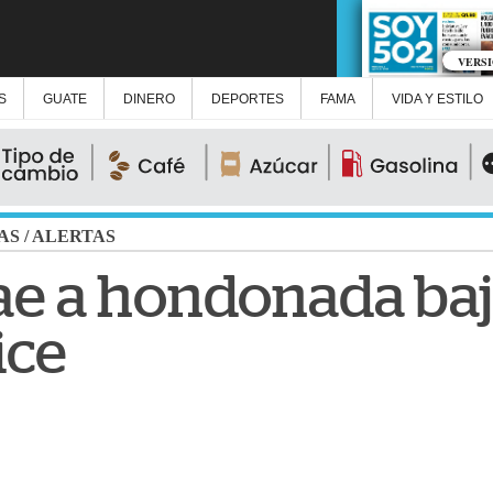
VERS
S
GUATE
DINERO
DEPORTES
FAMA
VIDA Y ESTILO
AS
/
ALERTAS
ae a hondonada baj
ice