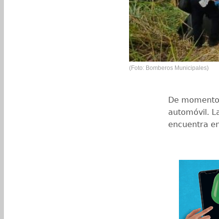
(Foto: Bomberos Municipales)
De momento s
automóvil. La
encuentra en 