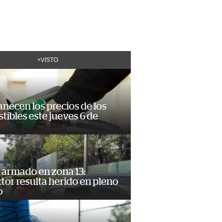
+VISTO
necen los precios de los
ibles este jueves 6 de
 armado en zona 13:
or resulta herido en pleno
o