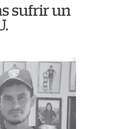
s sufrir un
U.