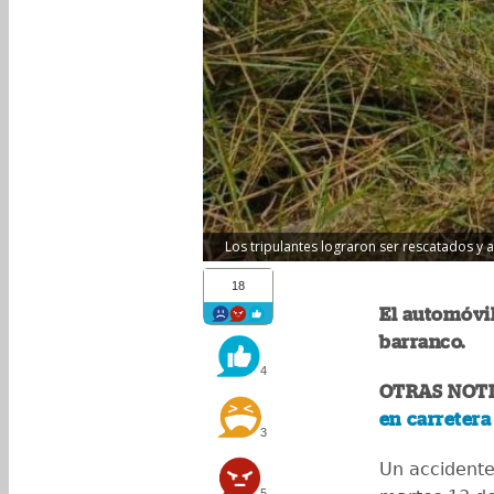
Los tripulantes lograron ser rescatados y a
18
El automóvil
barranco.
4
OTRAS NOTI
en carretera
3
Un accidente
5