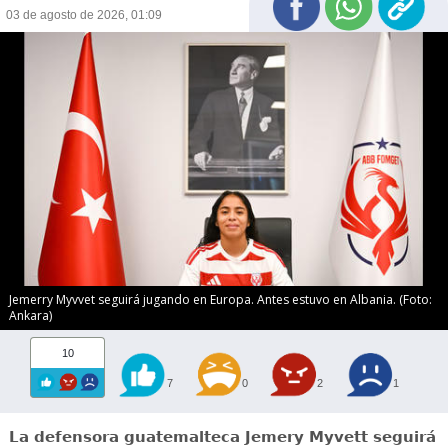
03 de agosto de 2026, 01:09
Jemerry Myvvet seguirá jugando en Europa. Antes estuvo en Albania. (Foto:
Ankara)
10
7
0
2
1
La defensora guatemalteca Jemery Myvett seguirá