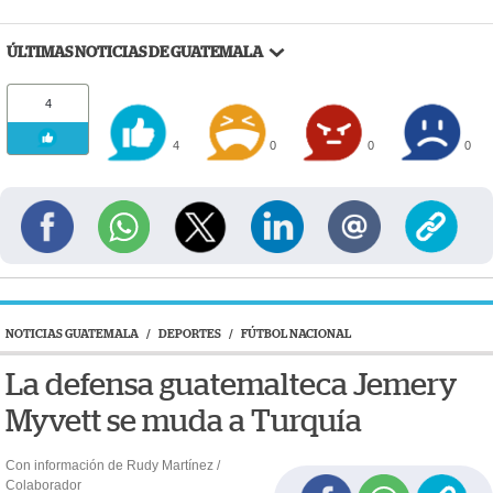
ÚLTIMAS NOTICIAS DE GUATEMALA
4
4
0
0
0
NOTICIAS GUATEMALA
/
DEPORTES
/
FÚTBOL NACIONAL
La defensa guatemalteca Jemery
Myvett se muda a Turquía
Con información de Rudy Martínez /
Colaborador