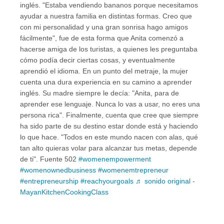
inglés. "Estaba vendiendo bananos porque necesitamos
ayudar a nuestra familia en distintas formas. Creo que
con mi personalidad y una gran sonrisa hago amigos
fácilmente", fue de esta forma que Anita comenzó a
hacerse amiga de los turistas, a quienes les preguntaba
cómo podía decir ciertas cosas, y eventualmente
aprendió el idioma. En un punto del metraje, la mujer
cuenta una dura experiencia en su camino a aprender
inglés. Su madre siempre le decía: "Anita, para de
aprender ese lenguaje. Nunca lo vas a usar, no eres una
persona rica". Finalmente, cuenta que cree que siempre
ha sido parte de su destino estar donde está y haciendo
lo que hace. "Todos en este mundo nacen con alas, qué
tan alto quieras volar para alcanzar tus metas, depende
de ti". Fuente 502
#womenempowerment
#womenownedbusiness
#womenemtrepreneur
#entrepreneurship
#reachyourgoals
♬ sonido original -
MayanKitchenCookingClass