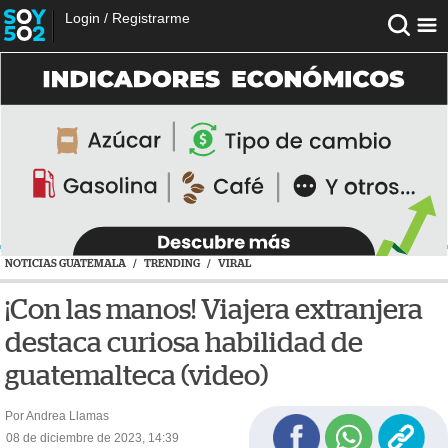
Login
/
Registrarme
NOTICIAS GUATEMALA
/
TRENDING
/
VIRAL
¡Con las manos! Viajera extranjera
destaca curiosa habilidad de
guatemalteca (video)
Por Andrea Llamas
08 de diciembre de 2023, 14:39