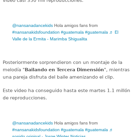
video casi 350 mil reproducciones.
@nansanadancekids
Hola amigos fans from
#nansanakidsfoundation
#guatemala
#guatemala
♬ El
Valle de la Ermita - Marimba Shigualita
Posteriormente sorprendieron con un montaje de la
melodía "
Bailando en Tercera Dimensión
", mientras
una pareja disfruta del baile amenizando el clip.
Este video ha conseguido hasta este martes 1.1 millón
de reproducciones.
@nansanadancekids
Hola amigos fans from
#nansanakidsfoundation
#guatemala
#guatemala
♬
sonido original - Jorge Winter Noticias