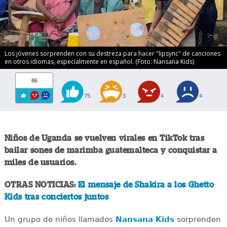
Los jóvenes sorprenden con su destreza para hacer "lipsync" de canciones
en otros idiomas, especialmente en español. (Foto: Nansana Kids)
86
75
3
4
4
Niños de Uganda se vuelven virales en TikTok tras
bailar sones de marimba guatemalteca y conquistar a
miles de usuarios.
OTRAS NOTICIAS:
El mensaje de Shakira a los Ghetto
Kids tras conciertos juntos
Un grupo de niños llamados
Nansana Kids
sorprenden