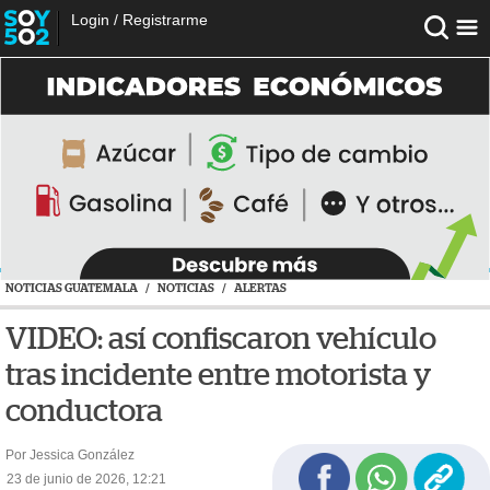
Login
/
Registrarme
NOTICIAS GUATEMALA
/
NOTICIAS
/
ALERTAS
VIDEO: así confiscaron vehículo
tras incidente entre motorista y
conductora
Por Jessica González
23 de junio de 2026, 12:21