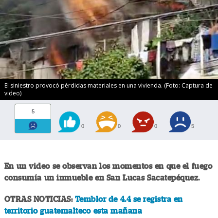
El siniestro provocó pérdidas materiales en una vivienda. (Foto: Captura de
video)
5
0
0
0
5
En un video se observan los momentos en que el fuego
consumía un inmueble en San Lucas Sacatepéquez.
OTRAS NOTICIAS:
Temblor de 4.4 se registra en
territorio guatemalteco esta mañana