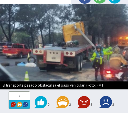
El transporte pesado obstaculiza el paso vehicular. (Foto: PMT)
7
0
2
3
2