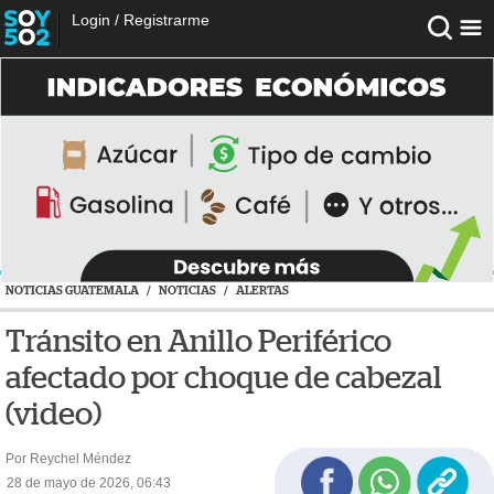
Login
/
Registrarme
NOTICIAS GUATEMALA
/
NOTICIAS
/
ALERTAS
Tránsito en Anillo Periférico
afectado por choque de cabezal
(video)
Por Reychel Méndez
28 de mayo de 2026, 06:43