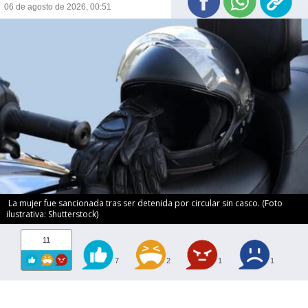
06 de agosto de 2026, 00:51
La mujer fue sancionada tras ser detenida por circular sin casco. (Foto
ilustrativa: Shutterstock)
11
7
2
1
1