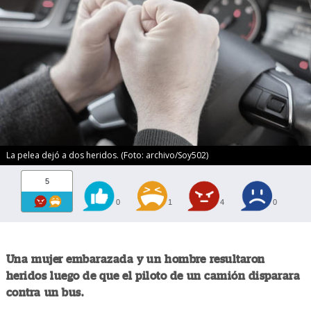
La pelea dejó a dos heridos. (Foto: archivo/Soy502)
5
0
1
4
0
Una mujer embarazada y un hombre resultaron
heridos luego de que el piloto de un camión disparara
contra un bus.