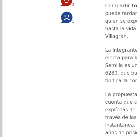
2
Compartir
fo
puede tardar
quien se exp
1
hasta la vida
Villagrán.
La integrante
electa para 
Semilla es un
6280, que bu
tipificarla c
La propuesta
cuenta que c
explícitas d
través de la
instantánea,
años de prisi