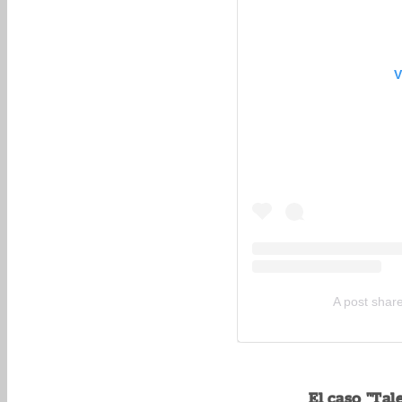
V
A post share
El caso "Tal