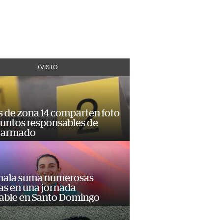
+VISTO
s de zona 14 comparten foto
suntos responsables de
 armado
ala suma numerosas
as en una jornada
dable en Santo Domingo