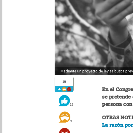
Mediante un proyecto de ley se busca preve
19
En el Congre
se pretende 
persona con 
13
OTRAS NOTI
3
La razón por