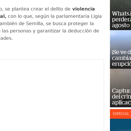
o, se plantea crear el delito de
violencia
WhatsA
al,
con lo que, según la parlamentaria Ligia
perderá
ambién de Semilla, se busca proteger la
agosto
e las personas y garantizar la deducción de
dades.
¡Se ve 
cambia 
erupci
Captur
del cr
aplicac
ESPECIAL