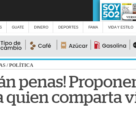
VERS
S
GUATE
DINERO
DEPORTES
FAMA
VIDA Y ESTILO
AS
/
POLÍTICA
án penas! Propone
ra quien comparta 