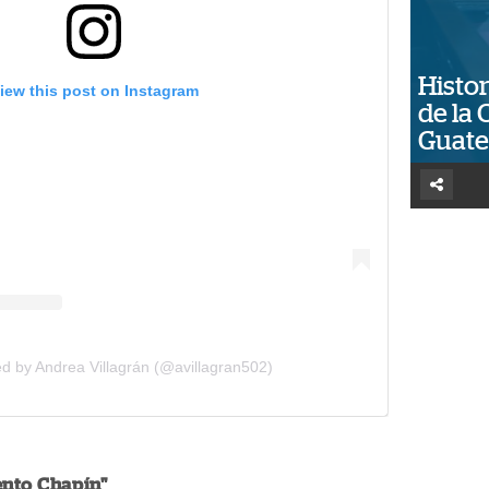
Histor
iew this post on Instagram
de la 
Guat
d by Andrea Villagrán (@avillagran502)
ento Chapín"