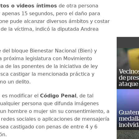
tos o videos íntimos
de otra persona
 apenas 15 segundos, pero el daño para
one pude alcanzar diversos ámbitos y costar
 de la víctima, indicó la diputada Andrea
 del bloque Bienestar Nacional (Bien) y
la próxima legislatura con Movimiento
a de las ponentes de la iniciativa de ley
Vecino
sca castigar la mencionada práctica y
de pre
omo un delito.
ataque
 es modificar el
Código Penal
, de tal
ualquier persona que difunda imágenes
e un hombre o mujer sin su consentimiento, a
Guatem
medall
s redes sociales o aplicaciones de mensajería
inolvi
 sea castigado con penas de entre 4 y 6
ón.