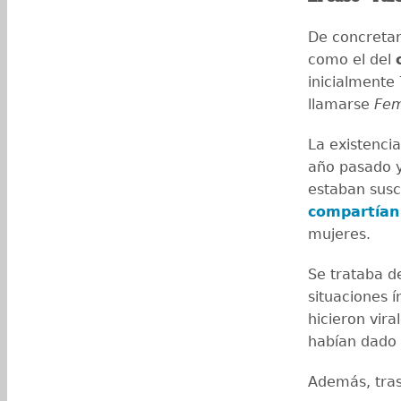
De concretar
como el del
inicialmente
llamarse
Fem
La existenci
año pasado y
estaban susc
compartían 
mujeres.
Se trataba d
situaciones 
hicieron vira
habían dado 
Además, tras