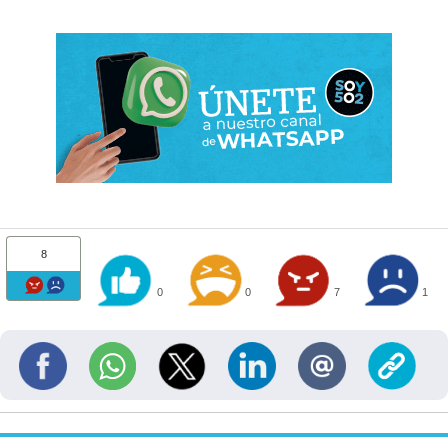
8
0
0
7
1