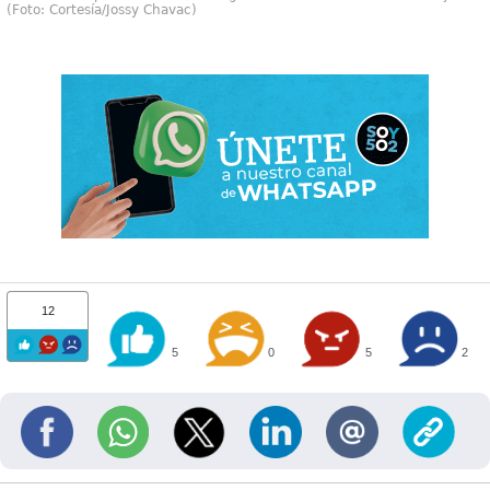
(Foto: Cortesía/Jossy Chavac)
12
5
0
5
2