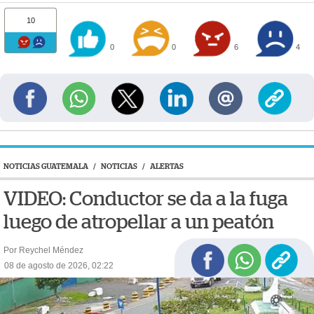
10
0
0
6
4
NOTICIAS GUATEMALA
/
NOTICIAS
/
ALERTAS
VIDEO: Conductor se da a la fuga
luego de atropellar a un peatón
Por Reychel Méndez
08 de agosto de 2026, 02:22