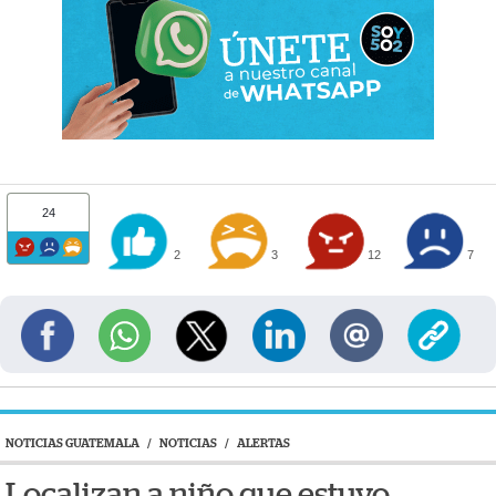
24
2
3
12
7
NOTICIAS GUATEMALA
/
NOTICIAS
/
ALERTAS
Localizan a niño que estuvo