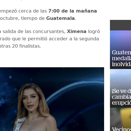
 empezó cerca de las
7:00 de la mañana
 octubre, tiempo de
Guatemala
.
a salida de las concursantes,
Ximena
logró
jurado que le permitió acceder a la segunda
otras 20 finalistas.
Guatem
medall
inolvi
¡Se ve 
cambia 
erupci
Vecino