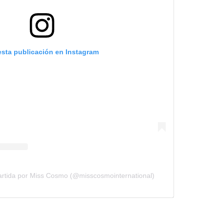
esta publicación en Instagram
artida por Miss Cosmo (@misscosmointernational)