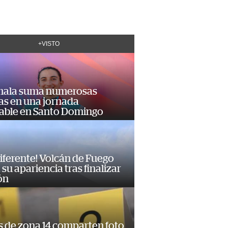
+VISTO
ala suma numerosas
as en una jornada
dable en Santo Domingo
diferente! Volcán de Fuego
su apariencia tras finalizar
ón
s de zona 14 comparten foto