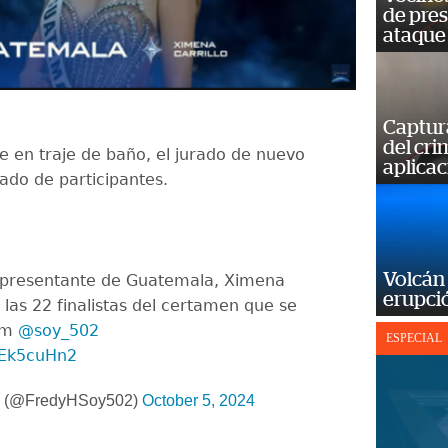
de pre
ataque
Captur
del cr
le en traje de baño, el jurado de nuevo
aplicac
tado de participantes.
Volcán 
epresentante de Guatemala, Ximena
erupció
e las 22 finalistas del certamen que se
am
@soy_502
ESPECIAL
iQEk5cuHn2
z (@FredyHSoy502)
October 5, 2024