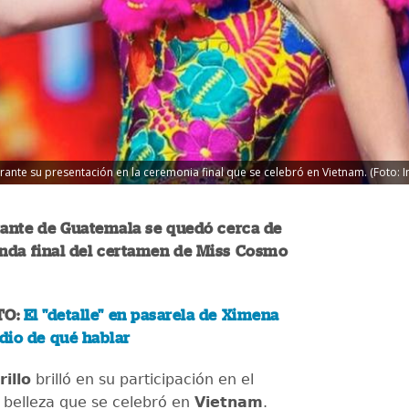
ante su presentación en la ceremonia final que se celebró en Vietnam. (Foto: I
tante de Guatemala se quedó cerca de
onda final del certamen de Miss Cosmo
TO:
El "detalle" en pasarela de Ximena
 dio de qué hablar
illo
brilló en su participación en el
belleza que se celebró en
Vietnam
.