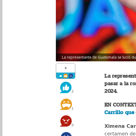
La representante de Guatemala se lució dur
4
La represen
pasar a la r
2024.
2
EN CONTEX
1
Carrillo que
0
Ximena Carr
certamen de 