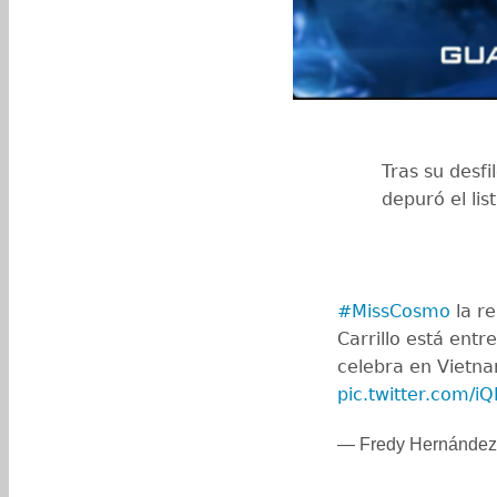
Tras su desfi
depuró el lis
#MissCosmo
la r
Carrillo está entr
celebra en Vietn
pic.twitter.com/
— Fredy Hernánde