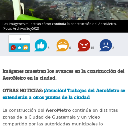
Las imágenes muestran cómo continúa la construcción del AeroMetro.
(Foto: Archivo/Soy502)
31
8
6
15
2
Imágenes muestran los avances en la construcción del
AeroMetro en la ciudad.
OTRAS NOTICIAS:
¡Atención! Trabajos del AeroMetro se
extenderán a otros puntos de la ciudad
La construcción del
AeroMetro
continúa en distintas
zonas de la Ciudad de Guatemala y un video
compartido por las autoridades municipales lo