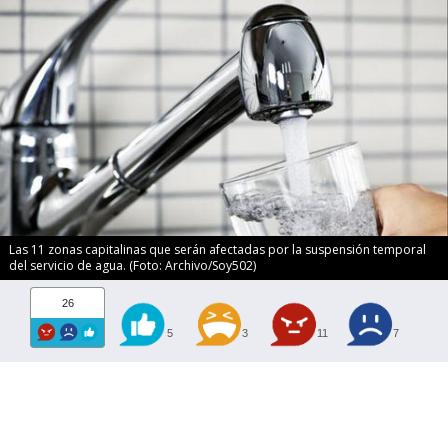
Las 11 zonas capitalinas que serán afectadas por la suspensión temporal
del servicio de agua. (Foto: Archivo/Soy502)
26
5
3
11
7