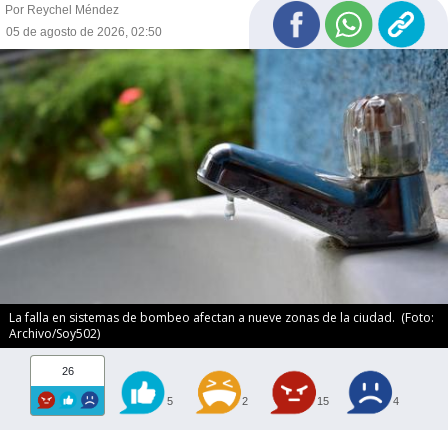
Por Reychel Méndez
05 de agosto de 2026, 02:50
La falla en sistemas de bombeo afectan a nueve zonas de la ciudad. (Foto:
Archivo/Soy502)
26
5
2
15
4