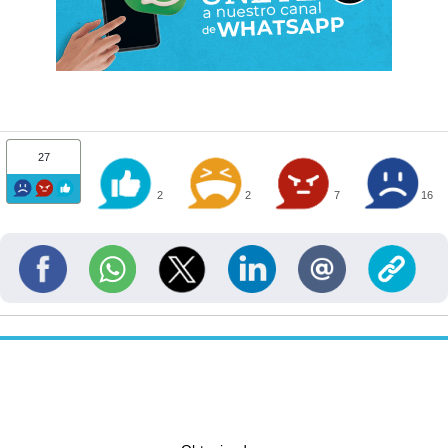
27
2
2
7
16