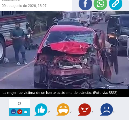
09 de agosto de 2026, 18:07
La mujer fue víctima de un fuerte accidente de tránsito. (Foto vía: RRSS)
27
2
2
7
16