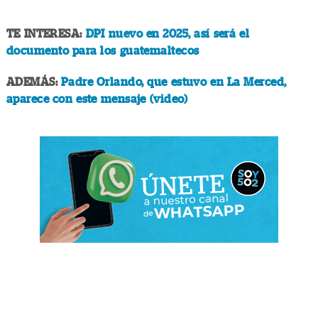
TE INTERESA:
DPI nuevo en 2025, así será el
documento para los guatemaltecos
ADEMÁS:
Padre Orlando, que estuvo en La Merced,
aparece con este mensaje (video)