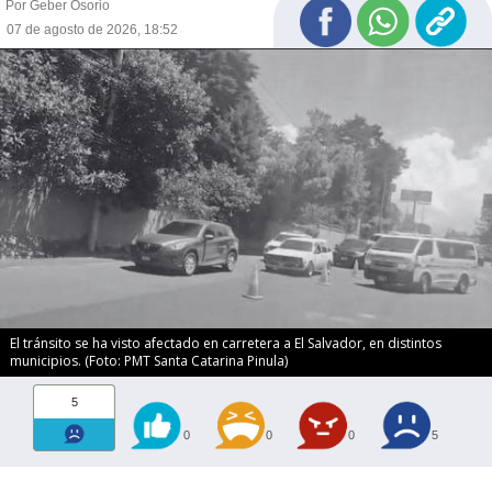
Por Geber Osorio
07 de agosto de 2026, 18:52
El tránsito se ha visto afectado en carretera a El Salvador, en distintos
municipios. (Foto: PMT Santa Catarina Pinula)
5
0
0
0
5