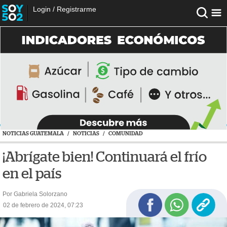
Login
/
Registrarme
NOTICIAS GUATEMALA
/
NOTICIAS
/
COMUNIDAD
¡Abrígate bien! Continuará el frío
en el país
Por Gabriela Solorzano
02 de febrero de 2024, 07:23