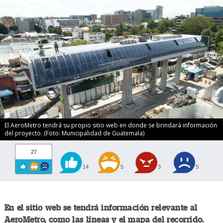
El AeroMetro tendrá su propio sitio web en donde se brindará información
del proyecto. (Foto: Municipalidad de Guatemala)
27
14
5
3
5
En el sitio web se tendrá información relevante al
AeroMetro, como las líneas y el mapa del recorrido.