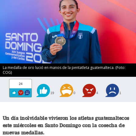
La medalla de oro lució en manos de la pentatleta guatemalteca. (Foto:
COG)
24
19
0
4
1
Un día inolvidable vivieron los atletas guatemaltecos
este miércoles en Santo Domingo con la cosecha de
nuevas medallas.