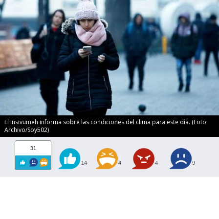
El Insivumeh informa sobre las condiciones del clima para este día. (Foto:
Archivo/Soy502)
31
14
4
4
9