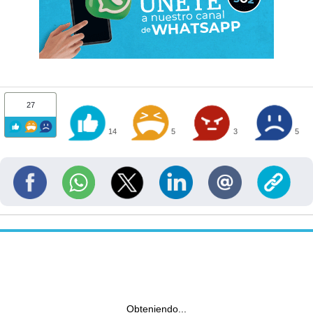
27
14
5
3
5
Obteniendo...