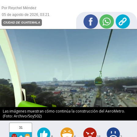
Por Reychel Méndez
05 de agosto de 2026, 03:21
CIUDAD DE GUATEMALA
Las imágenes muestran cómo continúa la construcción del AeroMetro.
(Foto: Archivo/Soy502)
31
8
6
15
2