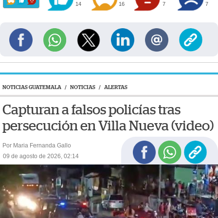
14
16
7
7
NOTICIAS GUATEMALA
/
NOTICIAS
/
ALERTAS
Capturan a falsos policías tras
persecución en Villa Nueva (video)
Por Maria Fernanda Gallo
09 de agosto de 2026, 02:14