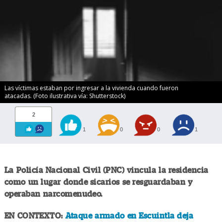
Las víctimas estaban por ingresar a la vivienda cuando fueron
atacadas. (Foto ilustrativa vía: Shutterstock)
2
1
0
0
1
La Policía Nacional Civil (PNC) vincula la residencia
como un lugar donde sicarios se resguardaban y
operaban narcomenudeo.
EN CONTEXTO:
Ataque armado en Escuintla deja