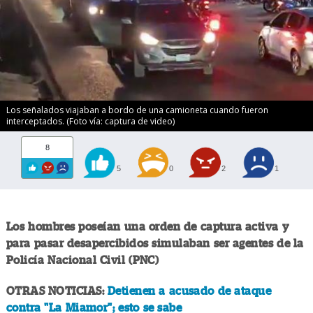
Los señalados viajaban a bordo de una camioneta cuando fueron
interceptados. (Foto vía: captura de video)
8
5
0
2
1
Los hombres poseían una orden de captura activa y
para pasar desapercibidos simulaban ser agentes de la
Policía Nacional Civil (PNC)
OTRAS NOTICIAS:
Detienen a acusado de ataque
contra "La Miamor"; esto se sabe