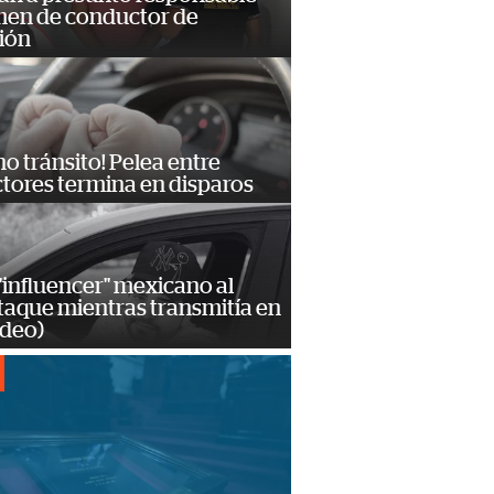
imen de conductor de
ión
no tránsito! Pelea entre
tores termina en disparos
influencer" mexicano al
ataque mientras transmitía en
ideo)