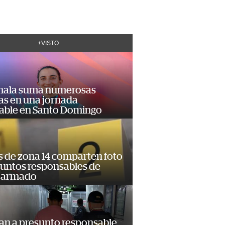
+VISTO
ala suma numerosas
as en una jornada
dable en Santo Domingo
s de zona 14 comparten foto
suntos responsables de
 armado
an a presunto responsable