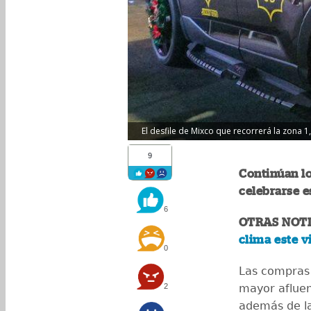
El desfile de Mixco que recorrerá la zona 
9
Continúan lo
celebrarse e
6
OTRAS NOTI
clima este v
0
Las compras 
2
mayor afluen
además de la