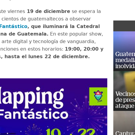
ste viernes
19 de diciembre
se espera la
e cientos de guatemaltecos a observar
Fantástico
, que iluminará la Catedral
ana de Guatemala.
En este popular show,
arte digital y tecnología de vanguardia,
unciones en estos horarios:
19:00, 20:00 y
Guatem
, hasta el lunes 22 de diciembre.
medall
inolvi
Vecino
de pre
ataque
Captur