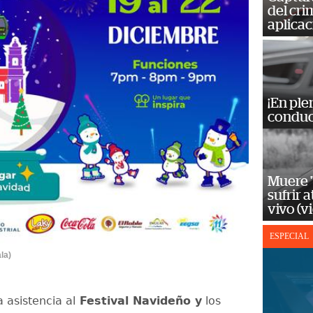
del cr
aplicac
¡En ple
conduc
Muere "
sufrir 
vivo (v
ESPECIAL
la)
 asistencia al
Festival Navideño y
los