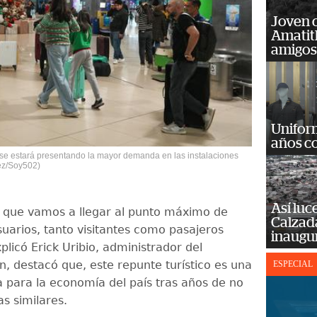
Joven 
Amatit
amigos
Unifor
años c
e se estará presentando la mayor demanda en las instalaciones
pez/Soy502)
Así luc
a que vamos a llegar al punto máximo de
Calzada
suarios, tanto visitantes como pasajeros
inaugu
xplicó Erick Uribio, administrador del
n, destacó que, este repunte turístico es una
ESPECIAL
a para la economía del país tras años de no
as similares.