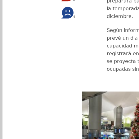
preparara pa
la temporada 
diciembre.
4
Según inform
prevé un día 
capacidad má
registrará en
se proyecta 
ocupadas si