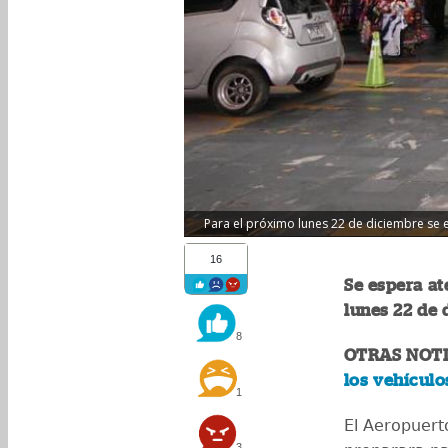
Para el próximo lunes 22 de diciembre se 
16
Se espera at
lunes 22 de 
8
OTRAS NOTI
los vehículo
1
El Aeropuert
3