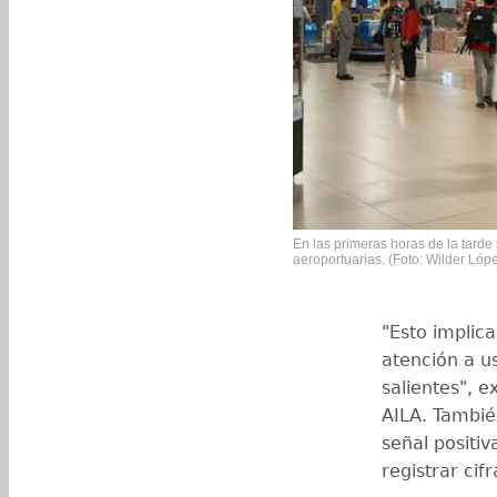
En las primeras horas de la tard
aeroportuarias. (Foto: Wilder Ló
"Esto implic
atención a u
salientes", e
AILA. Tambié
señal positiv
registrar cifr