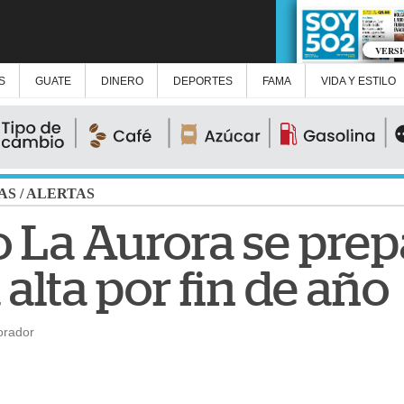
VERS
S
GUATE
DINERO
DEPORTES
FAMA
VIDA Y ESTILO
AS
/
ALERTAS
 La Aurora se prepa
lta por fin de año
orador