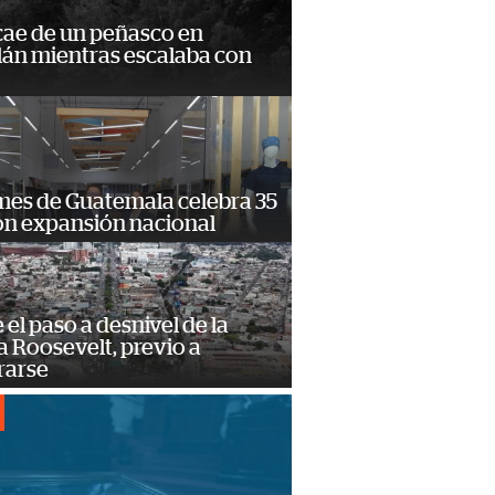
cae de un peñasco en
lán mientras escalaba con
mes de Guatemala celebra 35
on expansión nacional
e el paso a desnivel de la
 Roosevelt, previo a
rarse