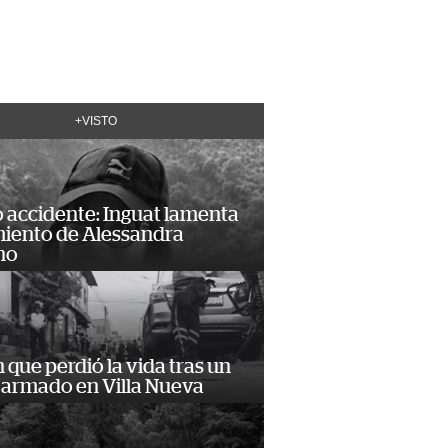
+VISTO
 accidente: Inguat lamenta
miento de Alessandra
no
n que perdió la vida tras un
 armado en Villa Nueva