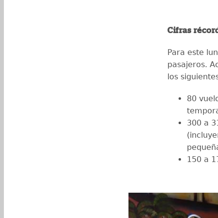
Cifras récord
Para este lu
pasajeros. A
los siguient
80 vuelo
tempora
300 a 3
(incluy
pequeña
150 a 1