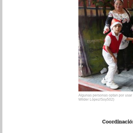
Algunas personas optan por usar t
Wilder López/Soy502)
Coordinació