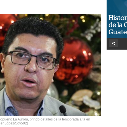
Histor
de la 
Guat
ropuerto La Aurora, brindó detalles de la temporada alta en
lder López/Soy502)