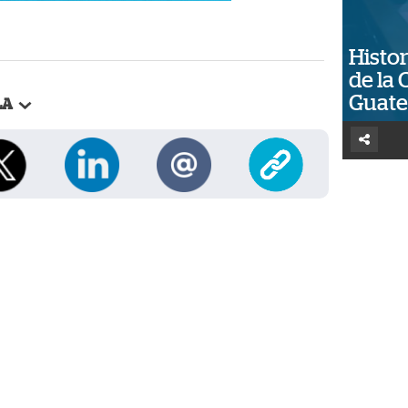
Histor
de la 
Guat
LA