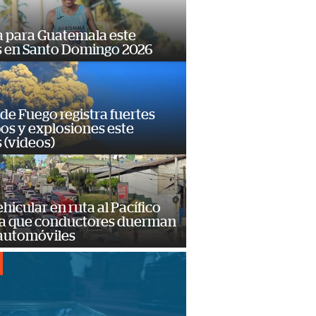
 para Guatemala este
s en Santo Domingo 2026
de Fuego registra fuertes
os y explosiones este
 (videos)
hicular en ruta al Pacífico
a que conductores duerman
 automóviles