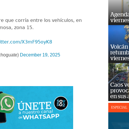
Agenda
vierne
 que corría entre los vehículos, en
mosa, zona 15.
witter.com/X3mF95oyK8
Volcán 
retumb
choguate)
December 19, 2025
viernes
Caos ve
provoc
en sus
ESPECIAL