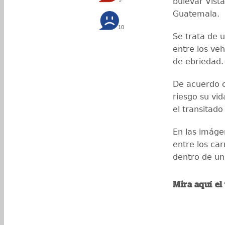
bulevar Vist
Guatemala.
10
Se trata de 
entre los ve
de ebriedad.
De acuerdo c
riesgo su vi
el transitado
En las imáge
entre los ca
dentro de un
Mira aquí el