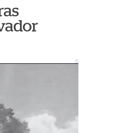
ras
lvador