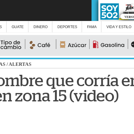
VERS
S
GUATE
DINERO
DEPORTES
FAMA
VIDA Y ESTILO
AS
/
ALERTAS
ombre que corría en
n zona 15 (video)