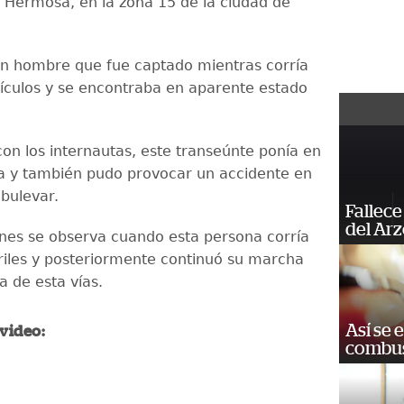
a Hermosa, en la zona 15 de la ciudad de
un hombre que fue captado mientras corría
hículos y se encontraba en aparente estado
on los internautas, este transeúnte ponía en
da y también pudo provocar un accidente en
 bulevar.
Fallece
del Ar
nes se observa cuando esta persona corría
rriles y posteriormente continuó su marcha
a de esta vías.
Así se 
 video:
combus