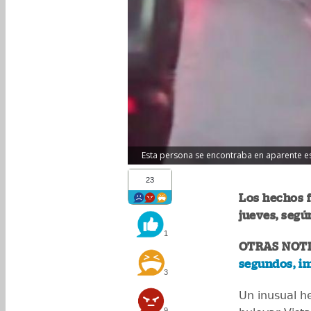
Esta persona se encontraba en aparente es
23
Los hechos f
jueves, segú
1
OTRAS NOTI
segundos, im
3
Un inusual h
9