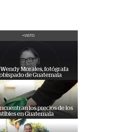
+VISTO
 Wendy Morales, fotógrafa
zobispado de Guatemala
encuentran los precios de los
tibles en Guatemala