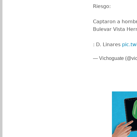
Riesgo:
Captaron a hombre
Bulevar Vista Her
: D. Linares
pic.t
— Vichoguate (@vi