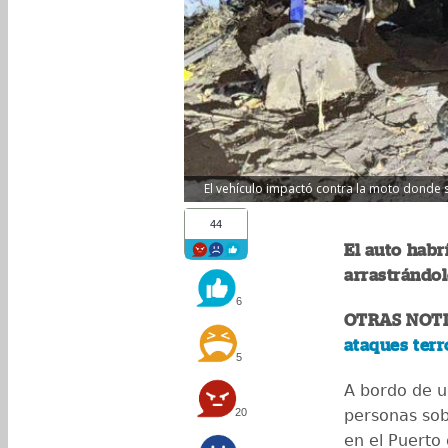
El vehículo impactó contra la moto donde s
44
El auto habr
arrastrándol
6
OTRAS NOT
ataques terr
5
A bordo de u
20
personas sob
en el Puerto 