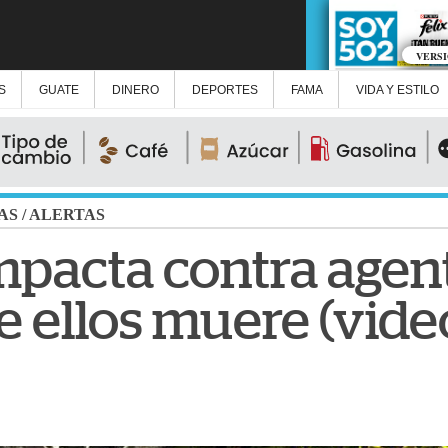
VERS
S
GUATE
DINERO
DEPORTES
FAMA
VIDA Y ESTILO
AS
/
ALERTAS
mpacta contra agent
e ellos muere (vide