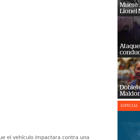
Muere J
Lionel 
Ataque
conduct
Doblet
Maldon
ESPECIAL
ue el vehículo impactara contra una