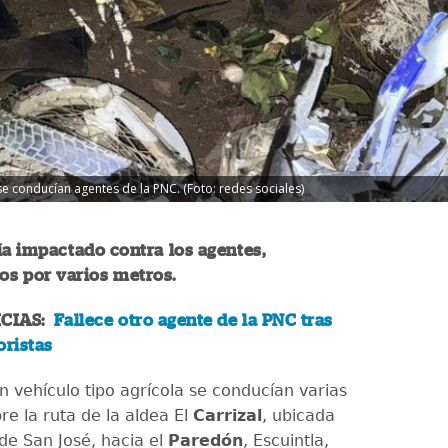
e conducían agentes de la PNC. (Foto: redes sociales)
ía impactado contra los agentes,
os por varios metros.
ICIAS:
Fallece otro agente de la PNC tras
oristas
n vehículo tipo agrícola se conducían varias
re la ruta de la aldea El
Carrizal
, ubicada
de San José, hacia el
Paredón
, Escuintla,