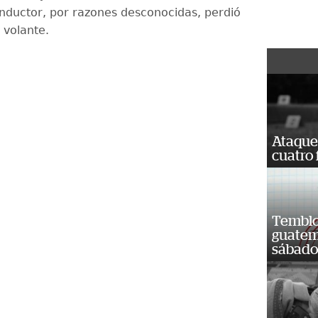
nductor, por razones desconocidas, perdió
l volante.
Ataque
cuatro 
Temblor
guatem
sábad