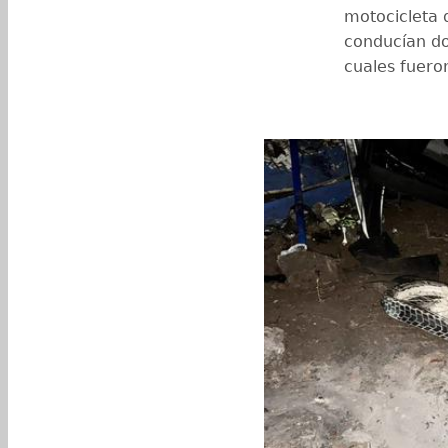
motocicleta d
conducían do
cuales fuero