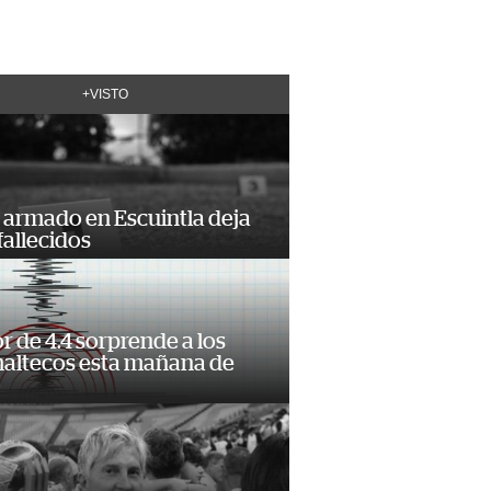
+VISTO
 armado en Escuintla deja
fallecidos
 de 4.4 sorprende a los
altecos esta mañana de
o