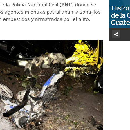
e la Policía Nacional Civil (
PNC
) donde se
Histor
s agentes mientras patrullaban la zona, los
de la 
n embestidos y arrastrados por el auto.
Guat