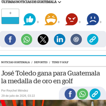
ÚLTIMAS NOTICIAS DE GUATEMALA
0
0
0
0
0
NOTICIAS GUATEMALA
/
DEPORTES
/
TENIS Y GOLF
José Toledo gana para Guatemala
la medalla de oro en golf
Por Reychel Méndez
29 de julio de 2026, 03:22