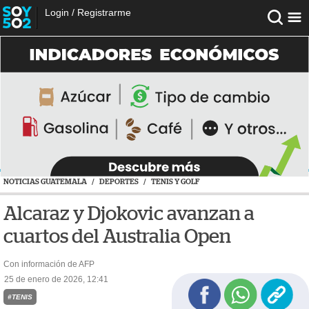
Login
/
Registrarme
NOTICIAS GUATEMALA
/
DEPORTES
/
TENIS Y GOLF
Alcaraz y Djokovic avanzan a
cuartos del Australia Open
Con información de AFP
25 de enero de 2026, 12:41
#TENIS