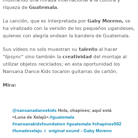
riqueza de
Guatemala
.
La canción, que es interpretada por
Gaby Moreno,
se
ha viralizado con la versión de los pequeños ugandeses,
quienes con alegría ondean la bandera de Guatemala.
Sus videos no solo muestran su
talento
al hacer
"
lipsync
" sino también la
creatividad
del montaje al
utilizar objetos reciclados; en esta oportunidad los
Nansana Dance Kids tocaron guitarras de cartón.
Mira:
@nansanadancekids
Hola, chapines; aquí está
«Luna de Xelajú».
#guatemala
#nansanakidsfoundation
#guatemala
#chapines502
#lunadexelaju
♬ original sound - Gaby Moreno