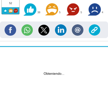
52
38
5
5
4
Obteniendo...