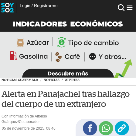
Login
/
Registrarme
NOTICIAS GUATEMALA
/
NOTICIAS
/
ALERTAS
Alerta en Panajachel tras hallazgo
del cuerpo de un extranjero
Con información de Alfonso
Guárquez/Colaborador
05 de noviembre de 2025, 08:46