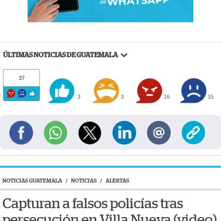
ÚLTIMAS NOTICIAS DE GUATEMALA
37
3
3
16
15
NOTICIAS GUATEMALA
/
NOTICIAS
/
ALERTAS
Capturan a falsos policías tras
persecución en Villa Nueva (video)