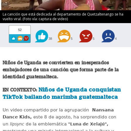
La canción que está dedicada al departamento de Quetzaltenango se ha
vuelto viral. (Foto vía: captura de video)
52
38
5
5
4
Niños de Uganda se convierten en inesperados
embajadores de una canción que forma parte de la
identidad guatemalteca.
Niños de Uganda conquistan
EN CONTEXTO:
TikTok bailando marimba guatemalteca
Un video compartido por la agrupación
Nansana
Dance Kids,
este 8 de agosto, ha sorprendido con
un
de la emblemática
lipsync
"Luna de Xelajú",
mostrando una mirada internacional a la cultura y