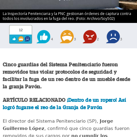
La Inspectoría Penitenciaria y la PNC gestionan órdenes de captura contra
todos los involucrados en la fuga del reo. (Foto: Archivo/Soy502)
12
4
3
2
3
Cinco guardias del Sistema Penitenciario fueron
removidos tras violar protocolos de seguridad y
facilitar la fuga de un reo dentro de un mueble desde
la granja Pavón.
ARTÍCULO RELACIONADO
¡Dentro de un ropero! Así
logró fugarse el reo de la Granja de Pavón
El director del Sistema Penitenciario (SP),
Jorge
Guillermo López
, confirmó que cinco guardias fueron
removidos de sus cargos por
no cumplir los