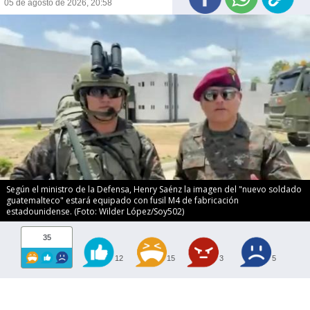
05 de agosto de 2026, 20:58
Según el ministro de la Defensa, Henry Saénz la imagen del "nuevo soldado
guatemalteco" estará equipado con fusil M4 de fabricación
estadounidense. (Foto: Wilder López/Soy502)
35
12
15
3
5