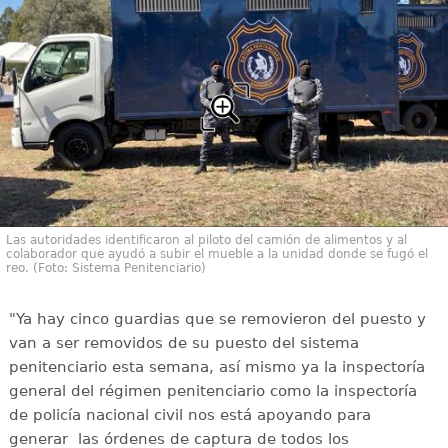
Las autoridades identificaron al piloto del camión de alimentos y al
colaborador que ayudó a subir el mueble a la unidad donde se fugó el
reo. (Foto: Sistema Penitenciario)
"Ya hay cinco guardias que se removieron del puesto y
van a ser removidos de su puesto del sistema
penitenciario esta semana, así mismo ya la inspectoría
general del régimen penitenciario como la inspectoría
de policía nacional civil nos está apoyando para
generar las órdenes de captura de todos los