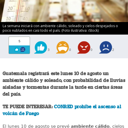
La semana iniciará con ambiente cálido, soleado y cielos despejados o
poco nublados en casi todo el país. (Foto ilustrativa: iStock)
5
3
0
0
2
Guatemala registrará este lunes 10 de agosto un
ambiente cálido y soleado, con probabilidad de lluvias
aisladas y tormentas durante la tarde en ciertas áreas
del país.
TE PUEDE INTERESAR:
CONRED prohíbe el ascenso al
volcán de Fuego
El lunes 10 de agosto se prevé
ambiente cálido
, cielos