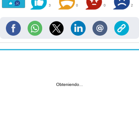
3
0
0
2
Obteniendo...