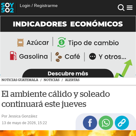
Login
/
Registrarme
NOTICIAS GUATEMALA
/
NOTICIAS
/
ALERTAS
El ambiente cálido y soleado
continuará este jueves
Por Jessica González
13 de mayo de 2026, 15:22