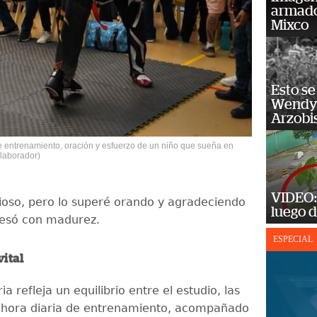
armado
Mixco
Esto se
Wendy 
Arzobi
e entrenamiento, oración y esfuerzo de un niño que sueña en
laborador)
VIDEO: 
ioso, pero lo superé orando y agradeciendo
luego d
resó con madurez.
ESPECIAL
vital
ia refleja un equilibrio entre el estudio, las
 hora diaria de entrenamiento, acompañado