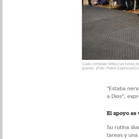
Cada combate refleja las horas d
grande. (Foto: Pablo Espinoza/Co
"Estaba nerv
a Dios", exp
El apoyo es 
Su rutina diar
tareas y una