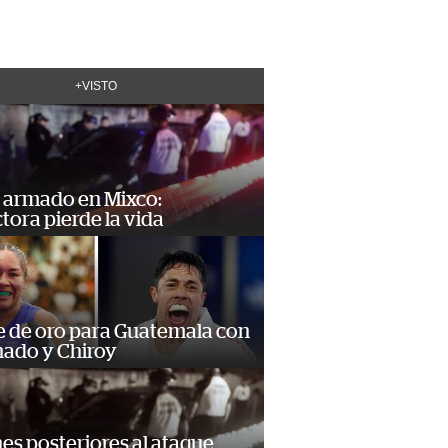
+VISTO
 armado en Mixco:
ora pierde la vida
e de oro para Guatemala con
ado y Chiroy
s posteriores al ataque