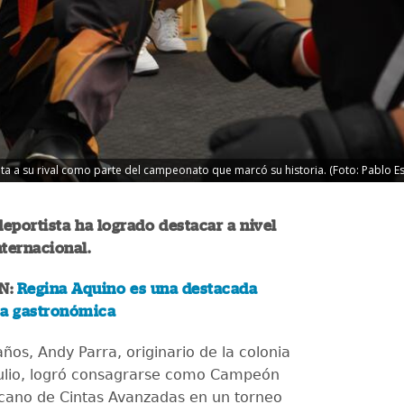
enta a su rival como parte del campeonato que marcó su historia. (Foto: Pablo E
eportista ha logrado destacar a nivel
nternacional.
N:
Regina Aquino es una destacada
ra gastronómica
ños, Andy Parra, originario de la colonia
ulio, logró consagrarse como Campeón
cano de Cintas Avanzadas en un torneo