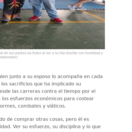
l de sus padres da frutos al ver a su hijo triunfar con humildad y
olaborador)
ien junto a su esposo lo acompaña en cada
 los sacrificios que ha implicado su
esde las carreras contra el tiempo por el
a los esfuerzos económicos para costear
formes, combates y viáticos.
o de comprar otras cosas, pero él es
idad. Ver su esfuerzo, su disciplina y lo que