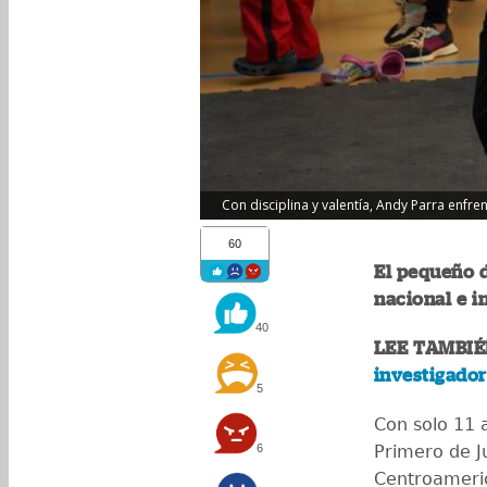
Con disciplina y valentía, Andy Parra enfr
60
El pequeño d
nacional e i
40
LEE TAMBIÉ
investigado
5
Con solo 11 a
6
Primero de J
Centroameri