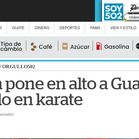
VERS
S
GUATE
DINERO
DEPORTES
FAMA
VIDA Y ESTILO
/
ORGULLO502
 pone en alto a Gu
lo en karate
borador