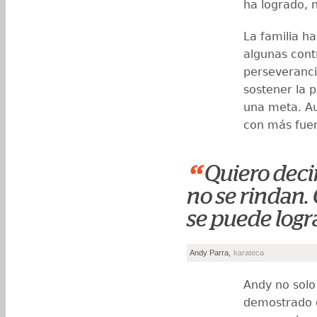
ha logrado, n
La familia h
algunas cont
perseveranci
sostener la 
una meta. Au
con más fuer
“
Quiero decir
no se rindan.
se puede logr
Andy Parra,
karateca
Andy no solo
demostrado c