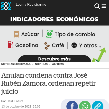
Login
/
Registrarme
NOTICIAS GUATEMALA
/
NOTICIAS
/
ALERTAS
Anulan condena contra José
Rubén Zamora, ordenan repetir
juicio
Por Heidi Loarca
13 de octubre de 2023, 15:09