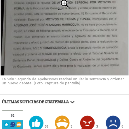
La Sala Segunda de Apelaciones resolvió anular la sentencia y ordenar
un nuevo debate. (Foto: captura de pantalla)
ÚLTIMAS NOTICIAS DE GUATEMALA
82
68
3
3
8