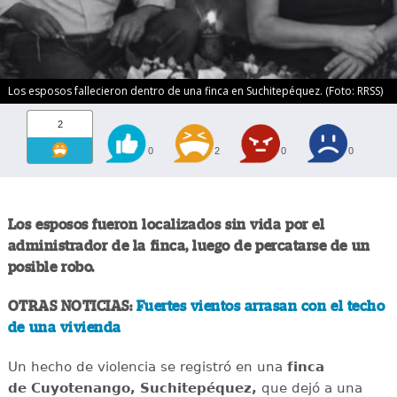
Los esposos fallecieron dentro de una finca en Suchitepéquez. (Foto: RRSS)
2
0
2
0
0
Los esposos fueron localizados sin vida por el
administrador de la finca, luego de percatarse de un
posible robo.
OTRAS NOTICIAS:
Fuertes vientos arrasan con el techo
de una vivienda
Un hecho de violencia se registró en una
finca
de Cuyotenango, Suchitepéquez,
que dejó a una