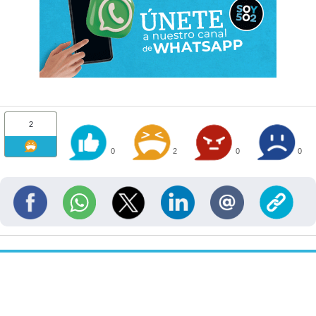
2
0
2
0
0