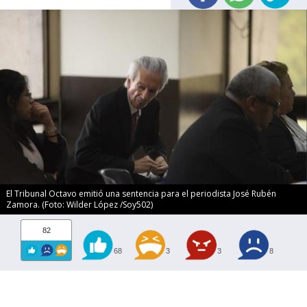
El Tribunal Octavo emitió una sentencia para el periodista José Rubén
Zamora. (Foto: Wilder López /Soy502)
82
68
3
3
8