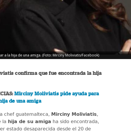
r a la hija de una amiga. (Foto: Mirciny Moliviatis/Facebook)
viatis confirma que fue encontrada la hija
CIAS:
Mirciny Moliviatis pide ayuda para
hija de una amiga
da chef guatemalteca,
Mirciny Moliviatis
,
e la
hija de su amiga
ha sido encontrada,
er estado desaparecida desde el 20 de