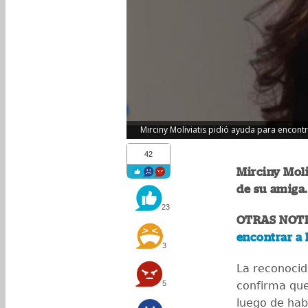
Mirciny Moliviatis pidió ayuda para encontra
42
Mirciny Moli
de su amiga.
23
OTRAS NOTI
encontrar a 
3
La reconoci
5
confirma qu
luego de hab