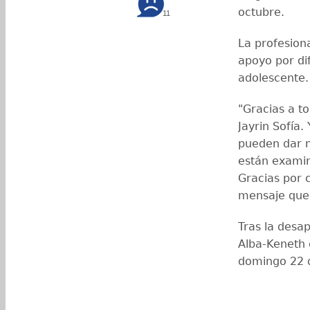
octubre.
11
La profesiona
apoyo por dif
adolescente.
"Gracias a t
Jayrin Sofía.
pueden dar m
están exami
Gracias por c
mensaje que 
Tras la desap
Alba-Keneth 
domingo 22 d