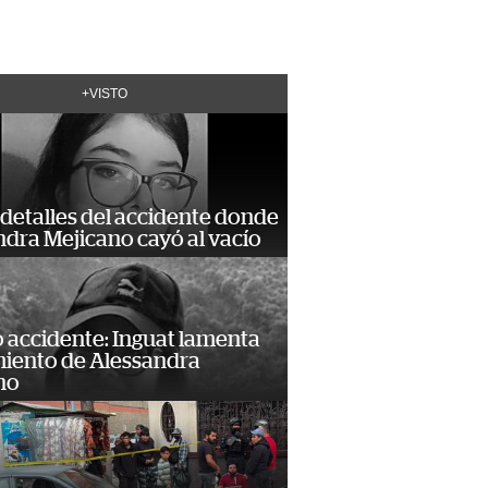
+VISTO
detalles del accidente donde
dra Mejicano cayó al vacío
 accidente: Inguat lamenta
miento de Alessandra
no