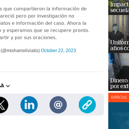
Impact
os que compartieron la información de
secuela
pareció pero por investigación no
tos e información del caso. Ahora la
 y esperamos que se recupere pronto.
rtir y por sus oraciones.
Unifor
años c
s (@mishamoliviatis)
October 22, 2023
Dinero
por ext
LA
ESPECIAL