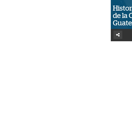
Histor
de la 
Guat