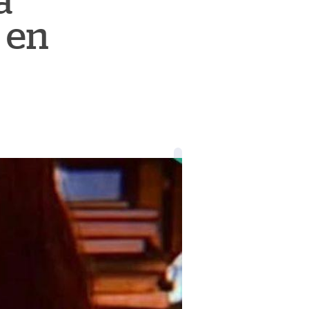
a
 en