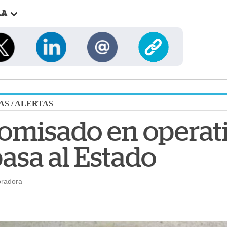
LA
AS
/
ALERTAS
omisado en operat
asa al Estado
oradora