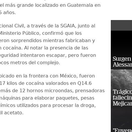
el más grande localizado en Guatemala en
5 años.
cional Civil, a través de la SGAIA, junto al
 Ministerio Público, confirmó que los
eron sorprendidos mientras fabricaban y
cocaína. Al notar la presencia de las
eguridad intentaron escapar, pero fueron
Surgen 
cos metros del complejo.
Alessan
ubicado en la frontera con México, fueron
117 kilos de cocaína valorados en Q14.6
emás de 12 hornos microondas, prensadoras
Trágico
falleci
 máquinas para elaborar paquetes, pesas
Mejica
uímicos utilizados para procesar la droga,
il acetato.
"Enven