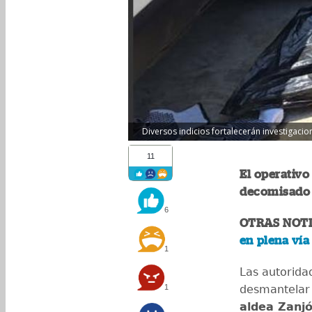
Diversos indicios fortalecerán investigacio
11
El operativo
decomisado y
6
OTRAS NOTI
en plena vía
1
Las autorida
1
desmantelar
aldea Zanj