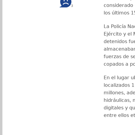
considerado 
3
los últimos 1
La Policía Na
Ejército y el
detenidos fu
almacenaban 
fuerzas de s
copados a po
En el lugar 
localizados 
millones, ad
hidráulicas,
digitales y q
entre ellos et