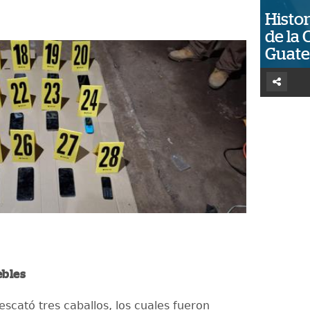
Histor
de la 
Guat
ebles
scató tres caballos, los cuales fueron