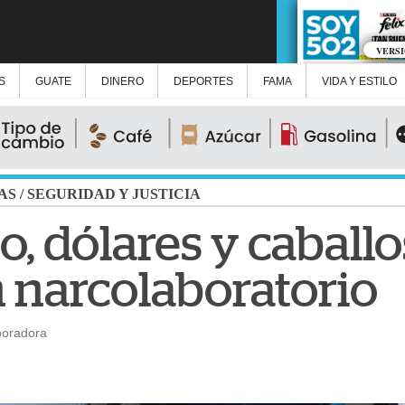
VERS
S
GUATE
DINERO
DEPORTES
FAMA
VIDA Y ESTILO
AS
/
SEGURIDAD Y JUSTICIA
 dólares y caballos
n narcolaboratorio
boradora