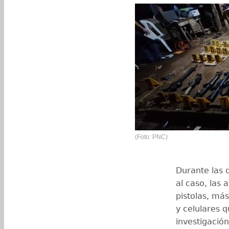
(Foto: PNC)
Durante las 
al caso, las 
pistolas, má
y celulares q
investigación