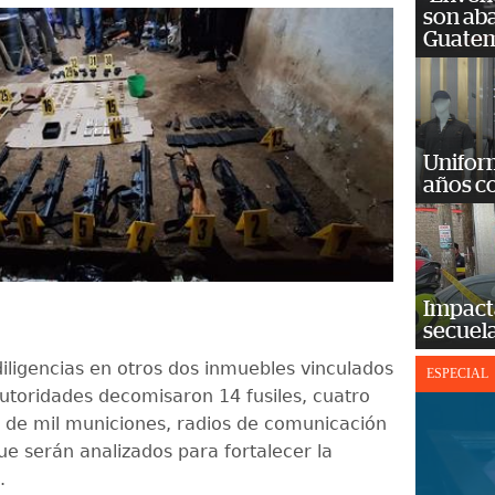
son ab
Guatem
Unifor
años c
Impact
secuela
diligencias en otros dos inmuebles vinculados
ESPECIAL
autoridades decomisaron 14 fusiles, cuatro
s de mil municiones, radios de comunicación
ue serán analizados para fortalecer la
.