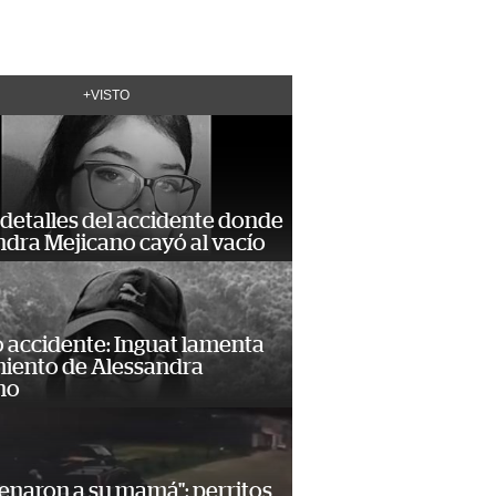
+VISTO
detalles del accidente donde
dra Mejicano cayó al vacío
 accidente: Inguat lamenta
miento de Alessandra
no
enaron a su mamá": perritos