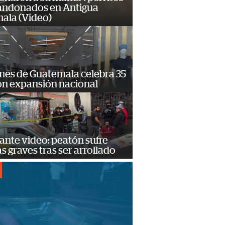
andonados en Antigua
ala (Video)
mes de Guatemala celebra 35
on expansión nacional
ante video: peatón sufre
s graves tras ser arrollado