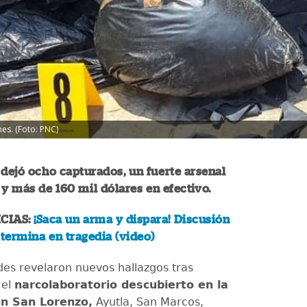
nes. (Foto: PNC)
 dejó ocho capturados, un fuerte arsenal
 más de 160 mil dólares en efectivo.
CIAS:
¡Saca un arma y dispara! Discusión
 termina en tragedia (video)
des revelaron nuevos hallazgos tras
 el
narcolaboratorio descubierto en la
ón San Lorenzo,
Ayutla, San Marcos,