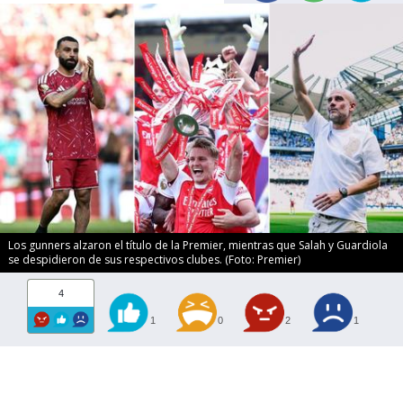
Los gunners alzaron el título de la Premier, mientras que Salah y Guardiola
se despidieron de sus respectivos clubes. (Foto: Premier)
4
1
0
2
1