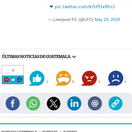
❤️
pic.twitter.com/ki5PDxRhi3
— Liverpool FC (@LFC)
May 24, 2026
ÚLTIMAS NOTICIAS DE GUATEMALA
4
1
0
2
1