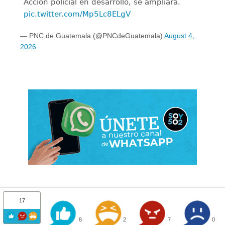
Acción policial en desarrollo, se ampliará.
pic.twitter.com/Mp5Lc8ELgV
— PNC de Guatemala (@PNCdeGuatemala)
August 4,
2026
17
8
2
7
0