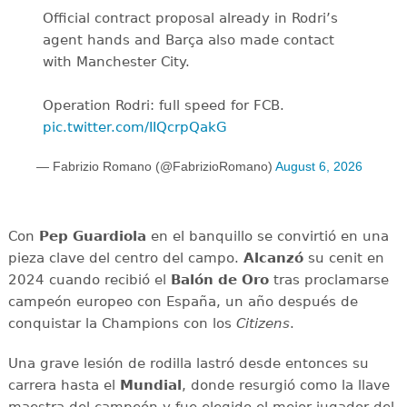
Official contract proposal already in Rodri’s
agent hands and Barça also made contact
with Manchester City.
Operation Rodri: full speed for FCB.
pic.twitter.com/IIQcrpQakG
— Fabrizio Romano (@FabrizioRomano)
August 6, 2026
Con
Pep Guardiola
en el banquillo se convirtió en una
pieza clave del centro del campo.
Alcanzó
su cenit en
2024 cuando recibió el
Balón de Oro
tras proclamarse
campeón europeo con España, un año después de
conquistar la Champions con los
Citizens
.
Una grave lesión de rodilla lastró desde entonces su
carrera hasta el
Mundial
, donde resurgió como la llave
maestra del campeón y fue elegido el mejor jugador del