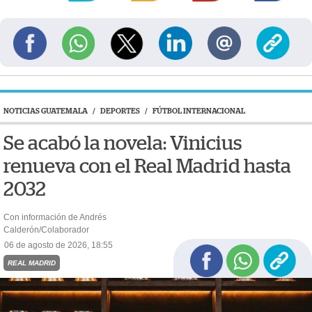
NOTICIAS GUATEMALA
/
DEPORTES
/
FÚTBOL INTERNACIONAL
Se acabó la novela: Vinicius
renueva con el Real Madrid hasta
2032
Con información de Andrés
Calderón/Colaborador
06 de agosto de 2026, 18:55
REAL MADRID