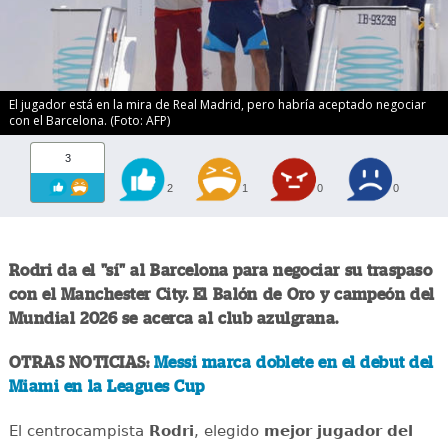
El jugador está en la mira de Real Madrid, pero habría aceptado negociar
con el Barcelona. (Foto: AFP)
3
2
1
0
0
Rodri da el "sí" al Barcelona para negociar su traspaso
con el Manchester City. El Balón de Oro y campeón del
Mundial 2026 se acerca al club azulgrana.
OTRAS NOTICIAS:
Messi marca doblete en el debut del
Miami en la Leagues Cup
El centrocampista
Rodri
, elegido
mejor jugador del