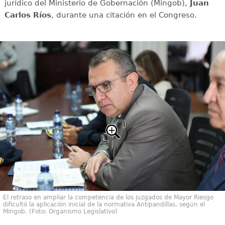
jurídico del Ministerio de Gobernación (Mingob),
Juan
Carlos Ríos
, durante una citación en el Congreso.
El retraso en ampliar la competencia de los juzgados de Mayor Riesgo
dificultó la aplicación inicial de la normativa Antipandillas, según el
Mingob. (Foto: Organismo Legislativo)