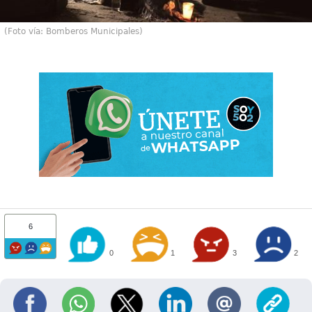
(Foto vía: Bomberos Municipales)
6
0
1
3
2