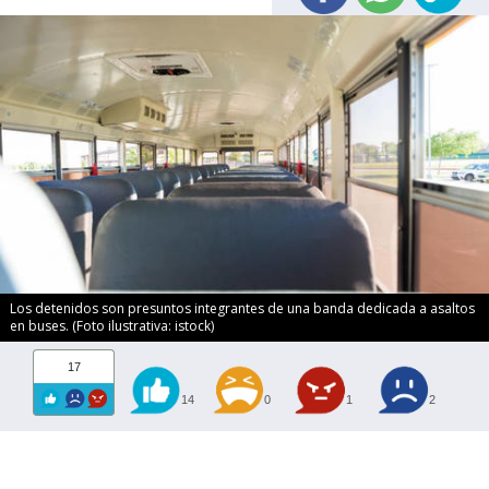
Los detenidos son presuntos integrantes de una banda dedicada a asaltos
en buses. (Foto ilustrativa: istock)
17
14
0
1
2