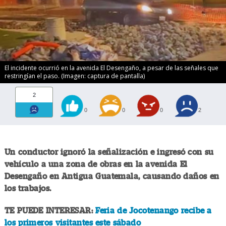
El incidente ocurrió en la avenida El Desengaño, a pesar de las señales que
restringían el paso. (Imagen: captura de pantalla)
2
0
0
0
2
Un conductor ignoró la señalización e ingresó con su
vehículo a una zona de obras en la avenida El
Desengaño en Antigua Guatemala, causando daños en
los trabajos.
TE PUEDE INTERESAR:
Feria de Jocotenango recibe a
los primeros visitantes este sábado