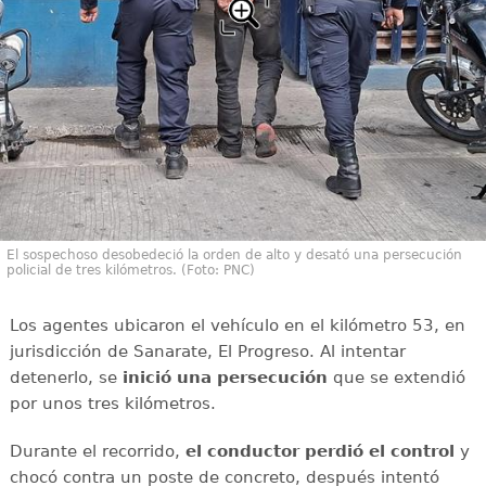
El sospechoso desobedeció la orden de alto y desató una persecución
policial de tres kilómetros. (Foto: PNC)
Los agentes ubicaron el vehículo en el kilómetro 53, en
jurisdicción de Sanarate, El Progreso. Al intentar
detenerlo, se
inició una persecución
que se extendió
por unos tres kilómetros.
Durante el recorrido,
el conductor perdió el control
y
chocó contra un poste de concreto, después intentó