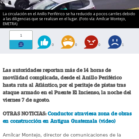
La circulación en el Anillo Periférico se ha reducido a pocos carriles debido
a las diligencias que se realizan en el lugar. (Foto vía: Amílcar Montejo,
EMETRA)
1
0
0
0
1
Las autoridades reportan más de 14 horas de
movilidad complicada, desde el Anillo Periférico
hasta ruta al Atlántico, por el peritaje de pistas tras
ataque armado en el Puente El Incienso, la noche del
viernes 7 de agosto.
OTRAS NOTICIAS:
Conductor atraviesa zona de obras
en construcción en Antigua Guatemala (video)
Amílcar Montejo, director de comunicaciones de la