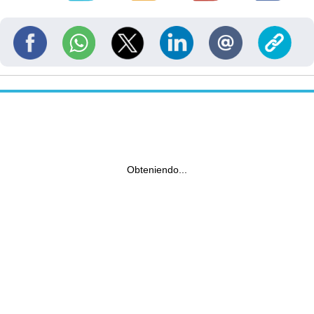
Obteniendo...