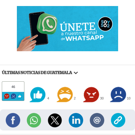
ÚLTIMAS NOTICIAS DE GUATEMALA
46
4
2
30
10