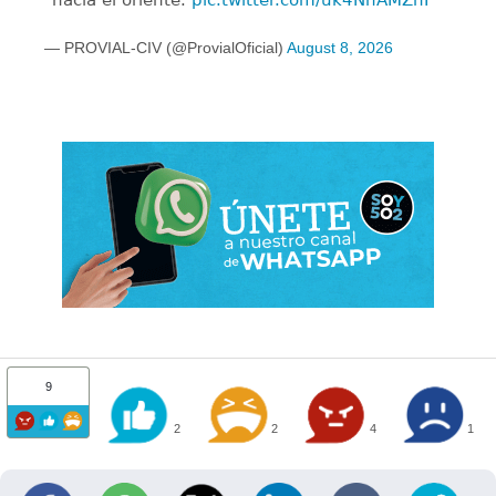
— PROVIAL-CIV (@ProvialOficial)
August 8, 2026
9
2
2
4
1