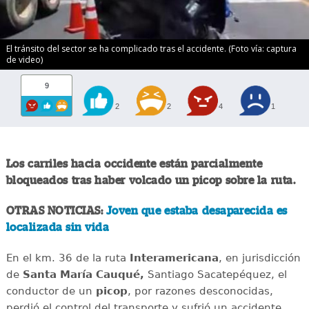
El tránsito del sector se ha complicado tras el accidente. (Foto vía: captura
de video)
9
2
2
4
1
Los carriles hacia occidente están parcialmente
bloqueados tras haber volcado un picop sobre la ruta.
OTRAS NOTICIAS:
Joven que estaba desaparecida es
localizada sin vida
En el km. 36 de la ruta
Interamericana
, en jurisdicción
de
Santa María Cauqué,
Santiago Sacatepéquez, el
conductor de un
picop
, por razones desconocidas,
perdió el control del transporte y sufrió un accidente.