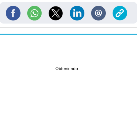
Obteniendo...