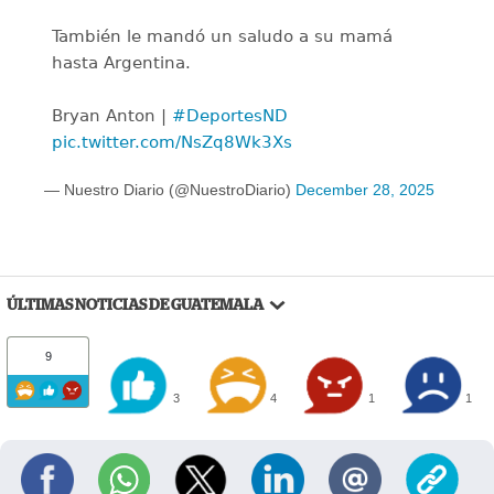
También le mandó un saludo a su mamá
hasta Argentina.
Bryan Anton |
#DeportesND
pic.twitter.com/NsZq8Wk3Xs
— Nuestro Diario (@NuestroDiario)
December 28, 2025
ÚLTIMAS NOTICIAS DE GUATEMALA
9
3
4
1
1