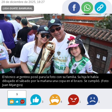
28 de diciembre de 2025, 18:27
LIGA GUATE BANRURAL
El técnico argentino posó para la foto con su familia. Su hija le había
dibujado el sábado por la mañana una copa en el brazo. Se cumplió. (Foto:
Juan Mijangos)
9
3
4
1
1