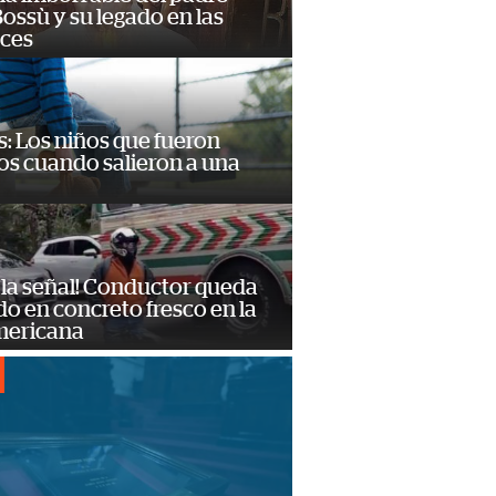
ossù y su legado en las
ces
: Los niños que fueron
os cuando salieron a una
 la señal! Conductor queda
o en concreto fresco en la
mericana