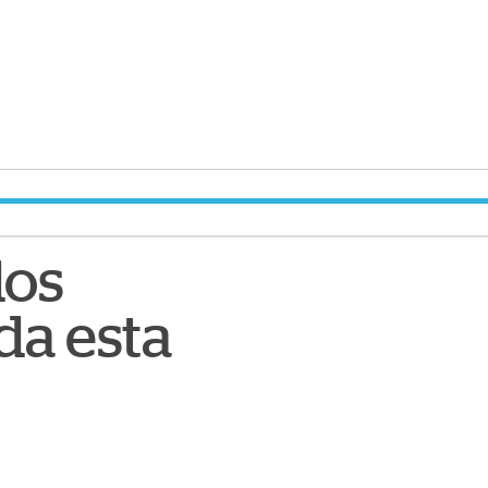
dos
da esta