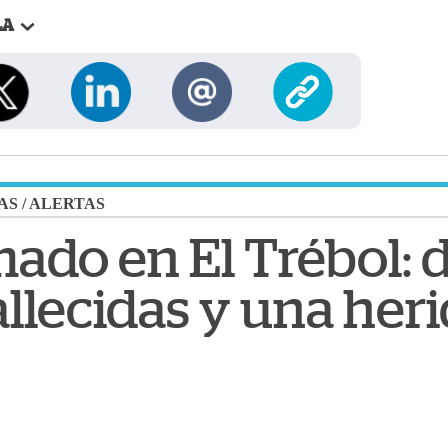
LA
AS
/
ALERTAS
ado en El Trébol: 
llecidas y una heri