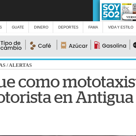
VERS
S
GUATE
DINERO
DEPORTES
FAMA
VIDA Y ESTILO
AS
/
ALERTAS
 fue como mototaxi
torista en Antigua