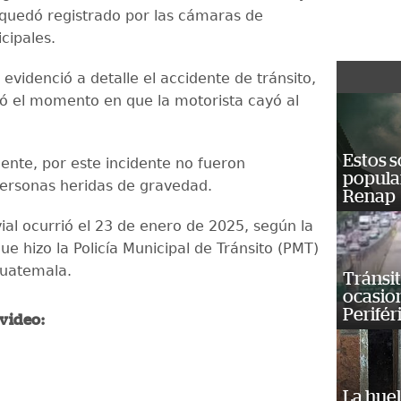
uedó registrado por las cámaras de
cipales.
evidenció a detalle el accidente de tránsito,
ió el momento en que la motorista cayó al
Estos s
nte, por este incidente no fueron
popula
ersonas heridas de gravedad.
Renap
vial ocurrió el 23 de enero de 2025, según la
ue hizo la Policía Municipal de Tránsito (PMT)
Guatemala.
Tránsit
ocasio
Perifér
 video:
La huel