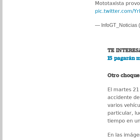
Mototaxista provo
pic.twitter.com/Y
— InfoGT_Noticias (
TE INTERES
15 pagarán m
Otro choque
El martes 2
accidente de
varios vehícu
particular, 
tiempo en un
En las imáge