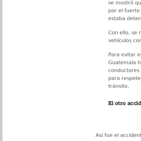
se mostró qu
por el fuert
estaba delant
Con ello, se
vehículos co
Para evitar e
Guatemala ha
conductores 
para respeten
tránsito.
El otro acci
Así fue el accide