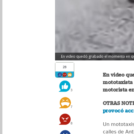
En video quedó grabado el momento en que
28
En video qu
mototaxista
motorista en
3
OTRAS NOTI
7
provocó acci
8
Un mototaxis
calles de An