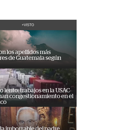
+VISTO
on los apellidos más
res de Guatemala según
o lento: trabajos en la USAC
nan congestionamiento en el
ico
la imborrable del padre