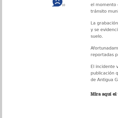
el momento q
10
tránsito muni
La grabación 
y se evidenc
suelo.
Afortunadame
reportadas p
El incidente 
publicación q
de Antigua 
Mira aquí el