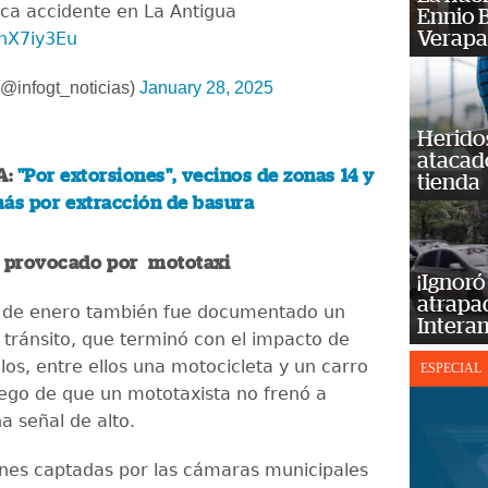
ca accidente en La Antigua
Ennio B
Verapa
rhX7iy3Eu
@infogt_noticias)
January 28, 2025
Heridos
atacad
A:
"Por extorsiones", vecinos de zonas 14 y
tienda
ás por extracción de basura
 provocado por mototaxi
¡Ignoró
atrapad
1 de enero también fue documentado un
Intera
 tránsito, que terminó con el impacto de
los, entre ellos una motocicleta y un carro
ESPECIAL
luego de que un mototaxista no frenó a
a señal de alto.
nes captadas por las cámaras municipales