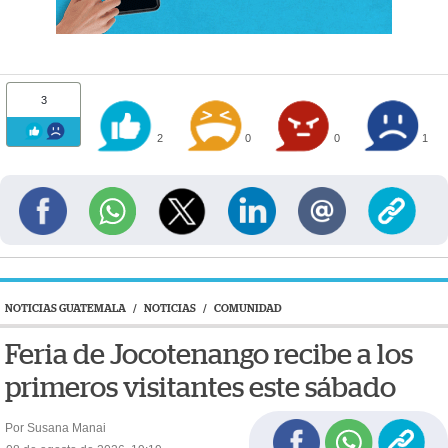
3
2
0
0
1
NOTICIAS GUATEMALA
/
NOTICIAS
/
COMUNIDAD
Feria de Jocotenango recibe a los
primeros visitantes este sábado
Por Susana Manai