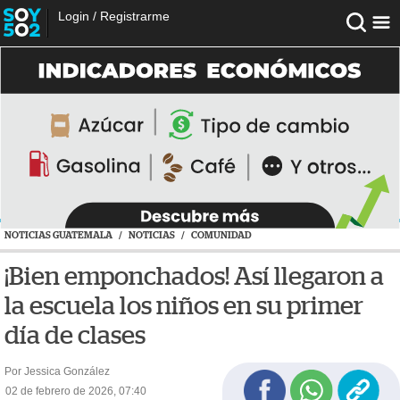
Login
/
Registrarme
NOTICIAS GUATEMALA
/
NOTICIAS
/
COMUNIDAD
¡Bien emponchados! Así llegaron a
la escuela los niños en su primer
día de clases
Por Jessica González
02 de febrero de 2026, 07:40