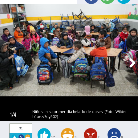
Niños en su primer día helado de clases. (Foto: Wilder
1/4
López/Soy502)
31
17
3
2
9