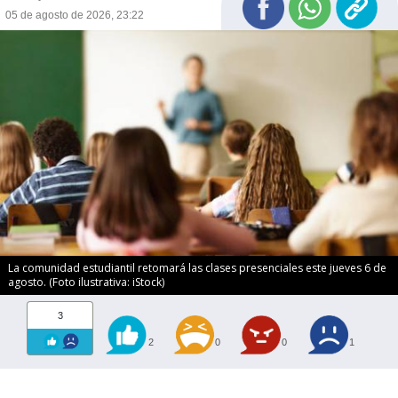
05 de agosto de 2026, 23:22
La comunidad estudiantil retomará las clases presenciales este jueves 6 de
agosto. (Foto ilustrativa: iStock)
3
2
0
0
1