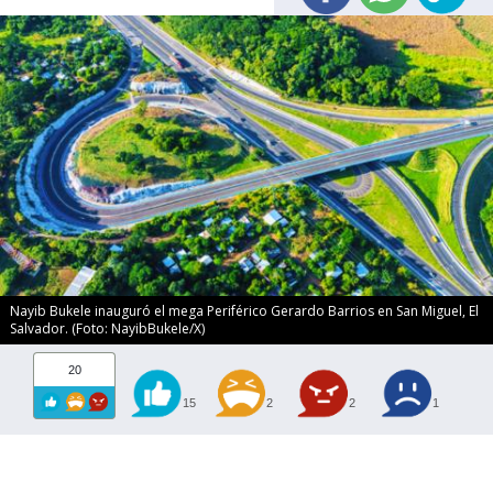
Nayib Bukele inauguró el mega Periférico Gerardo Barrios en San Miguel, El
Salvador. (Foto: NayibBukele/X)
20
15
2
2
1